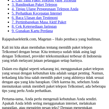
2. Cari Tahu Paket Telepon yang Tersedia
3. Bandingkan Paket Telepon
4. Tinjau Ulang Penggunaan Telepon Anda
5. Perhatikan Kecepatan Internet
6. Baca Ulasan dan Testimoni
7. Pertimbangkan Masa Aktif Paket
8. Cek Ketersediaan Jaringan
9. Gunakan Kartu Perdana
Rajapulsaelektrik.com, Magetan – Halo pembaca yang budiman,
Kali ini kita akan membahas tentang memilih paket telepon
Telkomsel dengan benar. Kita tentunya sudah tidak asing lagi
dengan Telkomsel, provider telekomunikasi terbesar di Indonesia
yang telah melayani jutaan pelanggan setiap harinya.
Dalam era digital seperti sekarang ini, menggunakan paket telepon
yang sesuai dengan kebutuhan kita adalah sangat penting. Namun,
terkadang kita bisa salah memilih paket yang akhirnya tidak sesuai
dengan apa yang kita harapkan. Oleh karena itu, sebelum Anda
memutuskan untuk membeli paket telepon Telkomsel, ada beberapa
tips yang perlu Anda perhatikan.
Pertama-tama, Anda perlu mengenali kebutuhan Anda sendiri.
Apakah Anda lebih sering menggunakan internet, melakukan
panggilan, atau mengirim pesan teks? Dengan menentukan