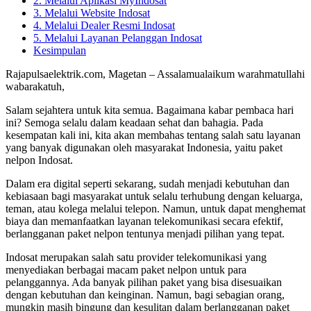
2. Melalui Aplikasi MyIndosat
3. Melalui Website Indosat
4. Melalui Dealer Resmi Indosat
5. Melalui Layanan Pelanggan Indosat
Kesimpulan
Rajapulsaelektrik.com, Magetan – Assalamualaikum warahmatullahi
wabarakatuh,
Salam sejahtera untuk kita semua. Bagaimana kabar pembaca hari
ini? Semoga selalu dalam keadaan sehat dan bahagia. Pada
kesempatan kali ini, kita akan membahas tentang salah satu layanan
yang banyak digunakan oleh masyarakat Indonesia, yaitu paket
nelpon Indosat.
Dalam era digital seperti sekarang, sudah menjadi kebutuhan dan
kebiasaan bagi masyarakat untuk selalu terhubung dengan keluarga,
teman, atau kolega melalui telepon. Namun, untuk dapat menghemat
biaya dan memanfaatkan layanan telekomunikasi secara efektif,
berlangganan paket nelpon tentunya menjadi pilihan yang tepat.
Indosat merupakan salah satu provider telekomunikasi yang
menyediakan berbagai macam paket nelpon untuk para
pelanggannya. Ada banyak pilihan paket yang bisa disesuaikan
dengan kebutuhan dan keinginan. Namun, bagi sebagian orang,
mungkin masih bingung dan kesulitan dalam berlangganan paket