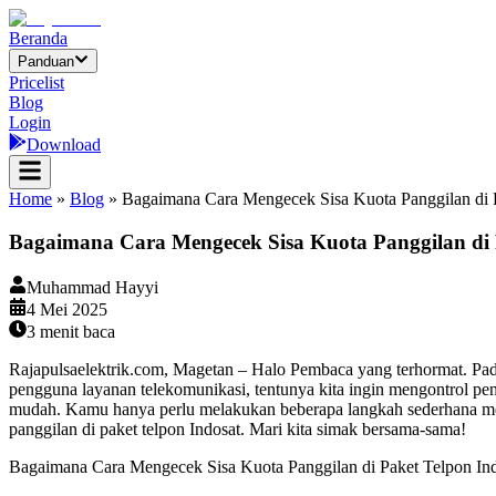
Beranda
Panduan
Pricelist
Blog
Login
Download
Home
»
Blog
»
Bagaimana Cara Mengecek Sisa Kuota Panggilan di P
Bagaimana Cara Mengecek Sisa Kuota Panggilan di 
Muhammad Hayyi
4 Mei 2025
3
menit baca
Rajapulsaelektrik.com, Magetan – Halo Pembaca yang terhormat. Pada
pengguna layanan telekomunikasi, tentunya kita ingin mengontrol pen
mudah. Kamu hanya perlu melakukan beberapa langkah sederhana melal
panggilan di paket telpon Indosat. Mari kita simak bersama-sama!
Bagaimana Cara Mengecek Sisa Kuota Panggilan di Paket Telpon In