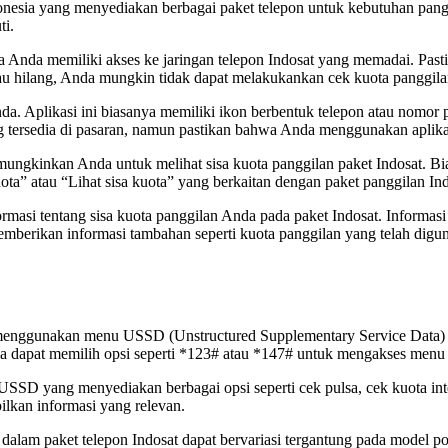
ndonesia yang menyediakan berbagai paket telepon untuk kebutuhan pan
ti.
nda memiliki akses ke jaringan telepon Indosat yang memadai. Pastika
tau hilang, Anda mungkin tidak dapat melakukankan cek kuota panggila
da. Aplikasi ini biasanya memiliki ikon berbentuk telepon atau nom
ng tersedia di pasaran, namun pastikan bahwa Anda menggunakan aplikas
ngkinkan Anda untuk melihat sisa kuota panggilan paket Indosat. Biasa
ta” atau “Lihat sisa kuota” yang berkaitan dengan paket panggilan Ind
ormasi tentang sisa kuota panggilan Anda pada paket Indosat. Informasi
emberikan informasi tambahan seperti kuota panggilan yang telah digun
at menggunakan menu USSD (Unstructured Supplementary Service Data)
a dapat memilih opsi seperti *123# atau *147# untuk mengakses men
SSD yang menyediakan berbagai opsi seperti cek pulsa, cek kuota inte
lkan informasi yang relevan.
dalam paket telepon Indosat dapat bervariasi tergantung pada model po