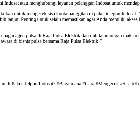
smi Indosat atau menghubungi layanan pelanggan Indosat untuk mendapa
 lakukan untuk mengecek sisa kuota panggilan di paket telepon Indosa
bih lanjut. Penting untuk selalu memastikan agar Anda memiliki akse
 sebagai agen pulsa di Raja Pulsa Elektrik dan raih keuntungan maksim
 jawara di bisnis pulsa bersama Raja Pulsa Elektrik!”
lan di Paket Telpon Indosat? #Bagaimana #Cara #Mengecek #Sisa #Ku