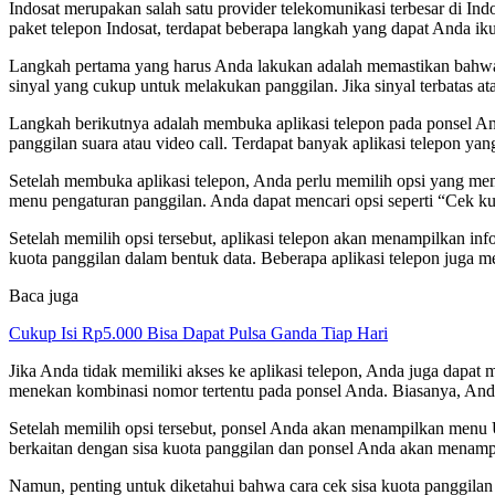
Indosat merupakan salah satu provider telekomunikasi terbesar di I
paket telepon Indosat, terdapat beberapa langkah yang dapat Anda iku
Langkah pertama yang harus Anda lakukan adalah memastikan bahwa A
sinyal yang cukup untuk melakukan panggilan. Jika sinyal terbatas a
Langkah berikutnya adalah membuka aplikasi telepon pada ponsel An
panggilan suara atau video call. Terdapat banyak aplikasi telepon ya
Setelah membuka aplikasi telepon, Anda perlu memilih opsi yang memu
menu pengaturan panggilan. Anda dapat mencari opsi seperti “Cek kuo
Setelah memilih opsi tersebut, aplikasi telepon akan menampilkan inf
kuota panggilan dalam bentuk data. Beberapa aplikasi telepon juga m
Baca juga
Cukup Isi Rp5.000 Bisa Dapat Pulsa Ganda Tiap Hari
Jika Anda tidak memiliki akses ke aplikasi telepon, Anda juga dap
menekan kombinasi nomor tertentu pada ponsel Anda. Biasanya, And
Setelah memilih opsi tersebut, ponsel Anda akan menampilkan menu U
berkaitan dengan sisa kuota panggilan dan ponsel Anda akan menampi
Namun, penting untuk diketahui bahwa cara cek sisa kuota panggilan 