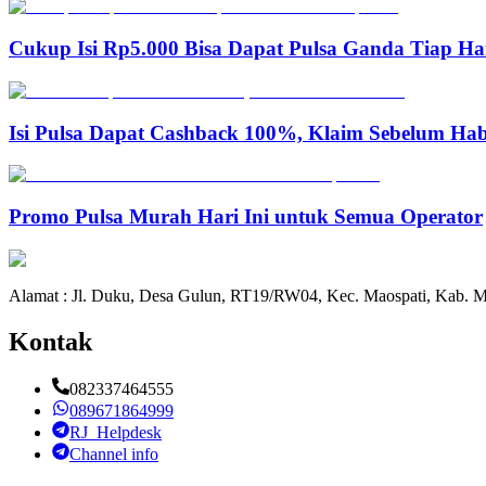
Cukup Isi Rp5.000 Bisa Dapat Pulsa Ganda Tiap Ha
Isi Pulsa Dapat Cashback 100%, Klaim Sebelum Hab
Promo Pulsa Murah Hari Ini untuk Semua Operator
Alamat : Jl. Duku, Desa Gulun, RT19/RW04, Kec. Maospati, Kab. M
Kontak
082337464555
089671864999
RJ_Helpdesk
Channel info