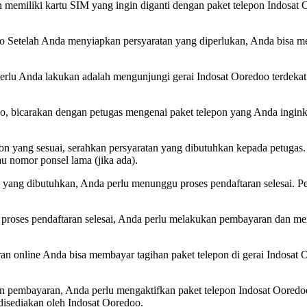
h memiliki kartu SIM yang ingin diganti dengan paket telepon Indosa
o Setelah Anda menyiapkan persyaratan yang diperlukan, Anda bisa men
rlu Anda lakukan adalah mengunjungi gerai Indosat Ooredoo terdekat. 
redoo, bicarakan dengan petugas mengenai paket telepon yang Anda ingin
on yang sesuai, serahkan persyaratan yang dibutuhkan kepada petugas.
au nomor ponsel lama (jika ada).
an yang dibutuhkan, Anda perlu menunggu proses pendaftaran selesai.
proses pendaftaran selesai, Anda perlu melakukan pembayaran dan men
aran online Anda bisa membayar tagihan paket telepon di gerai Indosat
an pembayaran, Anda perlu mengaktifkan paket telepon Indosat Ooredoo
disediakan oleh Indosat Ooredoo.