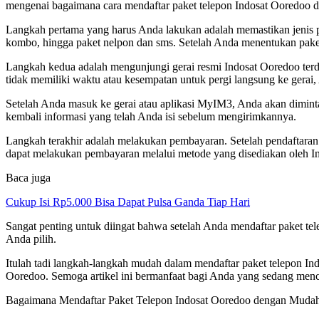
mengenai bagaimana cara mendaftar paket telepon Indosat Ooredoo 
Langkah pertama yang harus Anda lakukan adalah memastikan jenis p
kombo, hingga paket nelpon dan sms. Setelah Anda menentukan paket
Langkah kedua adalah mengunjungi gerai resmi Indosat Ooredoo terdek
tidak memiliki waktu atau kesempatan untuk pergi langsung ke gerai
Setelah Anda masuk ke gerai atau aplikasi MyIM3, Anda akan diminta 
kembali informasi yang telah Anda isi sebelum mengirimkannya.
Langkah terakhir adalah melakukan pembayaran. Setelah pendaftaran 
dapat melakukan pembayaran melalui metode yang disediakan oleh Ind
Baca juga
Cukup Isi Rp5.000 Bisa Dapat Pulsa Ganda Tiap Hari
Sangat penting untuk diingat bahwa setelah Anda mendaftar paket te
Anda pilih.
Itulah tadi langkah-langkah mudah dalam mendaftar paket telepon Ind
Ooredoo. Semoga artikel ini bermanfaat bagi Anda yang sedang menc
Bagaimana Mendaftar Paket Telepon Indosat Ooredoo dengan Muda