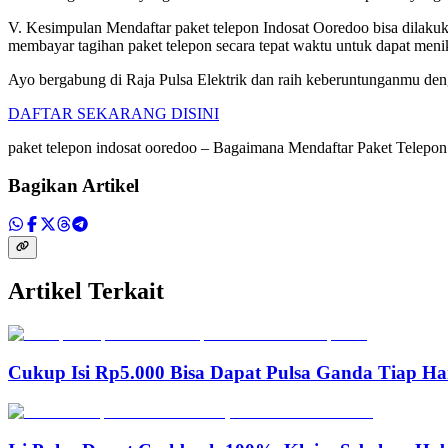
V. Kesimpulan Mendaftar paket telepon Indosat Ooredoo bisa dilakuk
membayar tagihan paket telepon secara tepat waktu untuk dapat men
Ayo bergabung di Raja Pulsa Elektrik dan raih keberuntunganmu deng
DAFTAR SEKARANG DISINI
paket telepon indosat ooredoo – Bagaimana Mendaftar Paket Tele
Bagikan Artikel
Artikel Terkait
Cukup Isi Rp5.000 Bisa Dapat Pulsa Ganda Tiap Ha