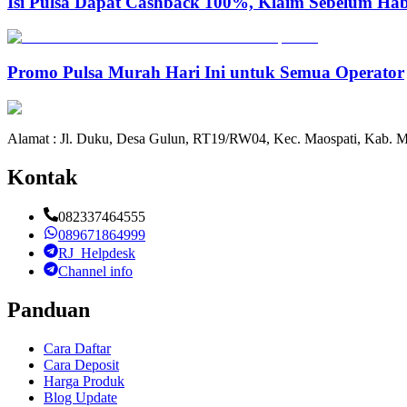
Isi Pulsa Dapat Cashback 100%, Klaim Sebelum Hab
Promo Pulsa Murah Hari Ini untuk Semua Operator
Alamat : Jl. Duku, Desa Gulun, RT19/RW04, Kec. Maospati, Kab. M
Kontak
082337464555
089671864999
RJ_Helpdesk
Channel info
Panduan
Cara Daftar
Cara Deposit
Harga Produk
Blog Update