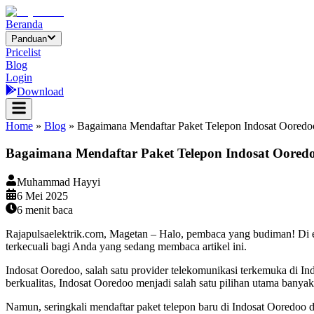
Beranda
Panduan
Pricelist
Blog
Login
Download
Home
»
Blog
»
Bagaimana Mendaftar Paket Telepon Indosat Oored
Bagaimana Mendaftar Paket Telepon Indosat Oore
Muhammad Hayyi
6 Mei 2025
6
menit baca
Rajapulsaelektrik.com, Magetan – Halo, pembaca yang budiman! Di er
terkecuali bagi Anda yang sedang membaca artikel ini.
Indosat Ooredoo, salah satu provider telekomunikasi terkemuka di 
berkualitas, Indosat Ooredoo menjadi salah satu pilihan utama banyak 
Namun, seringkali mendaftar paket telepon baru di Indosat Ooredoo 