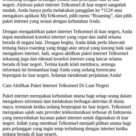
negeri. Aktivasi paket internet Telkomsel di luar negeri sangatlah
mudah. Anda hanya perlu melakukan panggilan ke *112# atau
mengakses aplikasi MyTelkomsel, pilih menu “Roaming”, dan pilih
paket internet yang sesuai dengan kebutuhan Anda.
Dengan mengaktifkan paket internet Telkomsel di luar negeri, Anda
dapat menikmati koneksi internet yang cepat dan stabil selama
berada di negara lain. Dengan begitu, Anda tidak perlu khawatir
tentang biaya roaming yang tinggi atau sinyal yang kurang baik saat
mengakses internet. Jadi, segera aktifkan paket internet Telkomsel
sekarang juga dan nikmati koneksi internet yang lancar selama
berada di luar negeri. Terima kasih telah membaca, semoga
informasi ini bermanfaat bagi Anda yang sedang berencana
bepergian ke luar negeri. Selamat menikmati perjalanan Anda!
Cara Aktifkan Paket Internet Telkomsel Di Luar Negeri
Paket internet merupakan kebutuhan utama bagi setiap orang dalam
mengakses informasi dan melakukan berbagai aktivitas di dunia
maya, termasuk ketika sedang berpergian ke luar negeri. Telkomsel
merupakan salah satu provider telekomunikasi terbesar di Indonesia
yang menyediakan layanan paket internet untuk digunakan di luar
negeri. Inilah yang membuat Telkomsel menjadi pilihan utama bagi
para pelanggan yang ingin tetap terhubung dengan internet ketika
sedang berada di luar negeri.