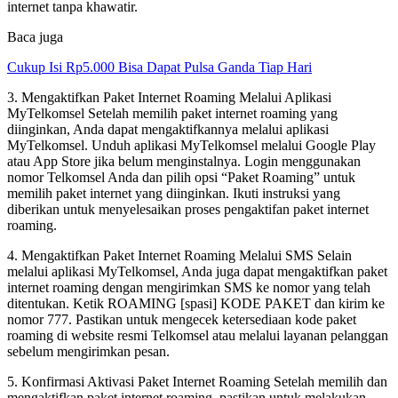
internet tanpa khawatir.
Baca juga
Cukup Isi Rp5.000 Bisa Dapat Pulsa Ganda Tiap Hari
3. Mengaktifkan Paket Internet Roaming Melalui Aplikasi
MyTelkomsel Setelah memilih paket internet roaming yang
diinginkan, Anda dapat mengaktifkannya melalui aplikasi
MyTelkomsel. Unduh aplikasi MyTelkomsel melalui Google Play
atau App Store jika belum menginstalnya. Login menggunakan
nomor Telkomsel Anda dan pilih opsi “Paket Roaming” untuk
memilih paket internet yang diinginkan. Ikuti instruksi yang
diberikan untuk menyelesaikan proses pengaktifan paket internet
roaming.
4. Mengaktifkan Paket Internet Roaming Melalui SMS Selain
melalui aplikasi MyTelkomsel, Anda juga dapat mengaktifkan paket
internet roaming dengan mengirimkan SMS ke nomor yang telah
ditentukan. Ketik ROAMING [spasi] KODE PAKET dan kirim ke
nomor 777. Pastikan untuk mengecek ketersediaan kode paket
roaming di website resmi Telkomsel atau melalui layanan pelanggan
sebelum mengirimkan pesan.
5. Konfirmasi Aktivasi Paket Internet Roaming Setelah memilih dan
mengaktifkan paket internet roaming, pastikan untuk melakukan