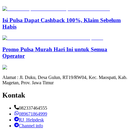
Isi Pulsa Dapat Cashback 100%, Klaim Sebelum
Habis
Promo Pulsa Murah Hari Ini untuk Semua
Operator
Alamat : Jl. Duku, Desa Gulun, RT19/RW04, Kec. Maospati, Kab.
Magetan, Prov. Jawa Timur
Kontak
082337464555
089671864999
RJ_Helpdesk
Channel info