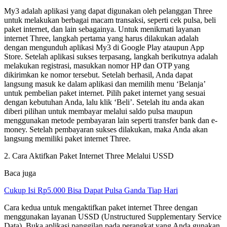
My3 adalah aplikasi yang dapat digunakan oleh pelanggan Three
untuk melakukan berbagai macam transaksi, seperti cek pulsa, beli
paket internet, dan lain sebagainya. Untuk menikmati layanan
internet Three, langkah pertama yang harus dilakukan adalah
dengan mengunduh aplikasi My3 di Google Play ataupun App
Store. Setelah aplikasi sukses terpasang, langkah berikutnya adalah
melakukan registrasi, masukkan nomor HP dan OTP yang
dikirimkan ke nomor tersebut. Setelah berhasil, Anda dapat
langsung masuk ke dalam aplikasi dan memilih menu ‘Belanja’
untuk pembelian paket internet. Pilih paket internet yang sesuai
dengan kebutuhan Anda, lalu klik ‘Beli’. Setelah itu anda akan
diberi pilihan untuk membayar melalui saldo pulsa maupun
menggunakan metode pembayaran lain seperti transfer bank dan e-
money. Setelah pembayaran sukses dilakukan, maka Anda akan
langsung memiliki paket internet Three.
2. Cara Aktifkan Paket Internet Three Melalui USSD
Baca juga
Cukup Isi Rp5.000 Bisa Dapat Pulsa Ganda Tiap Hari
Cara kedua untuk mengaktifkan paket internet Three dengan
menggunakan layanan USSD (Unstructured Supplementary Service
Data). Buka aplikasi panggilan pada perangkat yang Anda gunakan