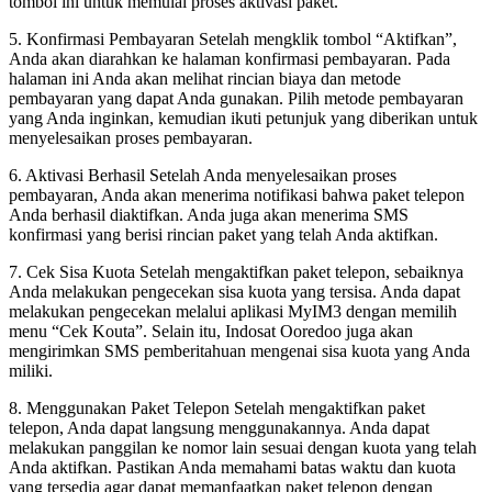
tombol ini untuk memulai proses aktivasi paket.
5. Konfirmasi Pembayaran Setelah mengklik tombol “Aktifkan”,
Anda akan diarahkan ke halaman konfirmasi pembayaran. Pada
halaman ini Anda akan melihat rincian biaya dan metode
pembayaran yang dapat Anda gunakan. Pilih metode pembayaran
yang Anda inginkan, kemudian ikuti petunjuk yang diberikan untuk
menyelesaikan proses pembayaran.
6. Aktivasi Berhasil Setelah Anda menyelesaikan proses
pembayaran, Anda akan menerima notifikasi bahwa paket telepon
Anda berhasil diaktifkan. Anda juga akan menerima SMS
konfirmasi yang berisi rincian paket yang telah Anda aktifkan.
7. Cek Sisa Kuota Setelah mengaktifkan paket telepon, sebaiknya
Anda melakukan pengecekan sisa kuota yang tersisa. Anda dapat
melakukan pengecekan melalui aplikasi MyIM3 dengan memilih
menu “Cek Kouta”. Selain itu, Indosat Ooredoo juga akan
mengirimkan SMS pemberitahuan mengenai sisa kuota yang Anda
miliki.
8. Menggunakan Paket Telepon Setelah mengaktifkan paket
telepon, Anda dapat langsung menggunakannya. Anda dapat
melakukan panggilan ke nomor lain sesuai dengan kuota yang telah
Anda aktifkan. Pastikan Anda memahami batas waktu dan kuota
yang tersedia agar dapat memanfaatkan paket telepon dengan