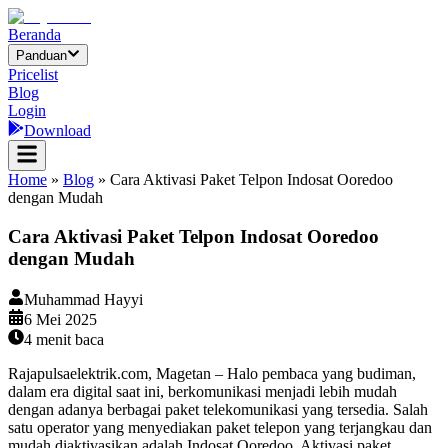
Beranda
Panduan
Pricelist
Blog
Login
Download
Home
»
Blog
»
Cara Aktivasi Paket Telpon Indosat Ooredoo
dengan Mudah
Cara Aktivasi Paket Telpon Indosat Ooredoo
dengan Mudah
Muhammad Hayyi
6 Mei 2025
4
menit baca
Rajapulsaelektrik.com, Magetan – Halo pembaca yang budiman,
dalam era digital saat ini, berkomunikasi menjadi lebih mudah
dengan adanya berbagai paket telekomunikasi yang tersedia. Salah
satu operator yang menyediakan paket telepon yang terjangkau dan
mudah diaktivasikan adalah Indosat Ooredoo. Aktivasi paket