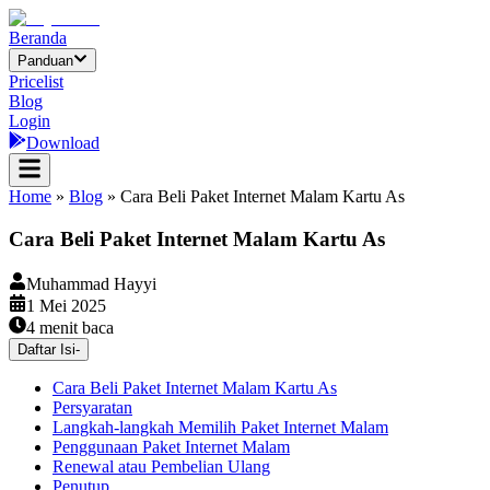
Beranda
Panduan
Pricelist
Blog
Login
Download
Home
»
Blog
»
Cara Beli Paket Internet Malam Kartu As
Cara Beli Paket Internet Malam Kartu As
Muhammad Hayyi
1 Mei 2025
4
menit baca
Daftar Isi
-
Cara Beli Paket Internet Malam Kartu As
Persyaratan
Langkah-langkah Memilih Paket Internet Malam
Penggunaan Paket Internet Malam
Renewal atau Pembelian Ulang
Penutup