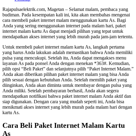
Rajapulsaelektrik.com, Magetan – Selamat malam, pembaca yang
budiman. Pada kesempatan kali ini, kita akan membahas mengenai
cara membeli paket internet malam menggunakan kartu As. Bagi
Anda yang sering menggunakan internet pada malam hari, paket
internet malam kartu As dapat menjadi pilihan yang tepat untuk
mendapatkan akses internet yang lebih murah pada jam-jam tertentu.
Untuk membeli paket internet malam kartu As, langkah pertama
yang harus Anda lakukan adalah memastikan bahwa Anda memiliki
pulsa yang mencukupi. Setelah itu, Anda dapat mengakses menu
layanan As pada ponsel Anda dengan menekan *363#. Kemudian,
pilih opsi “Beli Paket” dan selanjutnya pilih “Paket Internet Malam.”
Anda akan diberikan pilihan paket internet malam yang bisa Anda
pilih sesuai dengan kebutuhan Anda. Setelah memilih paket yang
diinginkan, Anda akan diminta untuk membayar dengan pulsa yang
Anda miliki. Setelah pembayaran berhasil, Anda akan segera
mendapatkan notifikasi bahwa paket internet malam Anda aktif dan
siap digunakan. Dengan cara yang mudah seperti ini, Anda bisa
menikmati akses internet yang lebih murah pada malam hari dengan
kartu As.
Cara Beli Paket Internet Malam Kartu
As