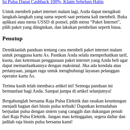
Isi Pulsa Dapat Cashback 100%, Klaim Sebelum Habis
Untuk membeli paket internet malam lagi, Anda dapat mengikuti
langkah-langkah yang sama seperti saat pertama kali membeli. Buka
aplikasi atau menu USSD di ponsel, pilih menu “Paket Internet”,
pilih paket yang diinginkan, dan lakukan pembelian seperti biasa.
Penutup
Demikianlah panduan tentang cara membeli paket internet malam
untuk pengguna kartu As. Pastikan Anda selalu memperhatikan tarif,
kuota, dan ketentuan penggunaan paket internet yang Anda beli agar
dapat memanfaatkannya dengan maksimal. Jika ada kendala atau
pertanyaan, jangan ragu untuk menghubungi layanan pelanggan
operator kartu As.
Terima kasih telah membaca artikel ini! Semoga panduan ini
bermanfaat bagi Anda. Sampai jumpa di artikel selanjutnya!
Bergabunglah bersama Raja Pulsa Elektrik dan rasakan keuntungan
menjadi bagian dari bisnis pulsa terbaik! Dapatkan kemudahan
berjualan pulsa dengan sistem yang canggih dan dukungan penuh
dari Raja Pulsa Elektrik. Jangan mau ketinggalan, segera daftar dan
jadilah raja bisnis pulsa bersama kami!