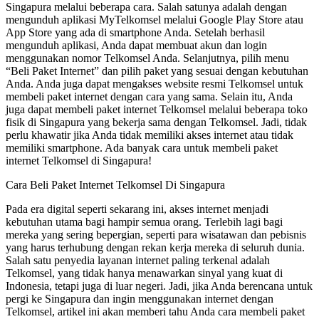
Singapura melalui beberapa cara. Salah satunya adalah dengan
mengunduh aplikasi MyTelkomsel melalui Google Play Store atau
App Store yang ada di smartphone Anda. Setelah berhasil
mengunduh aplikasi, Anda dapat membuat akun dan login
menggunakan nomor Telkomsel Anda. Selanjutnya, pilih menu
“Beli Paket Internet” dan pilih paket yang sesuai dengan kebutuhan
Anda. Anda juga dapat mengakses website resmi Telkomsel untuk
membeli paket internet dengan cara yang sama. Selain itu, Anda
juga dapat membeli paket internet Telkomsel melalui beberapa toko
fisik di Singapura yang bekerja sama dengan Telkomsel. Jadi, tidak
perlu khawatir jika Anda tidak memiliki akses internet atau tidak
memiliki smartphone. Ada banyak cara untuk membeli paket
internet Telkomsel di Singapura!
Cara Beli Paket Internet Telkomsel Di Singapura
Pada era digital seperti sekarang ini, akses internet menjadi
kebutuhan utama bagi hampir semua orang. Terlebih lagi bagi
mereka yang sering bepergian, seperti para wisatawan dan pebisnis
yang harus terhubung dengan rekan kerja mereka di seluruh dunia.
Salah satu penyedia layanan internet paling terkenal adalah
Telkomsel, yang tidak hanya menawarkan sinyal yang kuat di
Indonesia, tetapi juga di luar negeri. Jadi, jika Anda berencana untuk
pergi ke Singapura dan ingin menggunakan internet dengan
Telkomsel, artikel ini akan memberi tahu Anda cara membeli paket