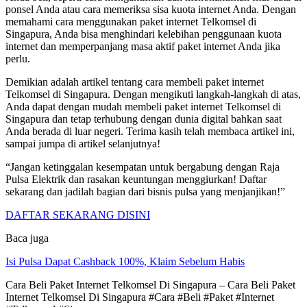
ponsel Anda atau cara memeriksa sisa kuota internet Anda. Dengan
memahami cara menggunakan paket internet Telkomsel di
Singapura, Anda bisa menghindari kelebihan penggunaan kuota
internet dan memperpanjang masa aktif paket internet Anda jika
perlu.
Demikian adalah artikel tentang cara membeli paket internet
Telkomsel di Singapura. Dengan mengikuti langkah-langkah di atas,
Anda dapat dengan mudah membeli paket internet Telkomsel di
Singapura dan tetap terhubung dengan dunia digital bahkan saat
Anda berada di luar negeri. Terima kasih telah membaca artikel ini,
sampai jumpa di artikel selanjutnya!
“Jangan ketinggalan kesempatan untuk bergabung dengan Raja
Pulsa Elektrik dan rasakan keuntungan menggiurkan! Daftar
sekarang dan jadilah bagian dari bisnis pulsa yang menjanjikan!”
DAFTAR SEKARANG DISINI
Baca juga
Isi Pulsa Dapat Cashback 100%, Klaim Sebelum Habis
Cara Beli Paket Internet Telkomsel Di Singapura – Cara Beli Paket
Internet Telkomsel Di Singapura #Cara #Beli #Paket #Internet