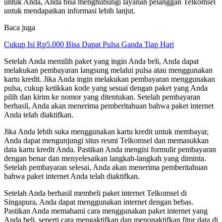
untuk Anda, Anda bisa menghubungi layanan pelanggan Telkomsel
untuk mendapatkan informasi lebih lanjut.
Baca juga
Cukup Isi Rp5.000 Bisa Dapat Pulsa Ganda Tiap Hari
Setelah Anda memilih paket yang ingin Anda beli, Anda dapat
melakukan pembayaran langsung melalui pulsa atau menggunakan
kartu kredit. Jika Anda ingin melakukan pembayaran menggunakan
pulsa, cukup ketikkan kode yang sesuai dengan paket yang Anda
pilih dan kirim ke nomor yang ditentukan. Setelah pembayaran
berhasil, Anda akan menerima pemberitahuan bahwa paket internet
Anda telah diaktifkan.
Jika Anda lebih suka menggunakan kartu kredit untuk membayar,
Anda dapat mengunjungi situs resmi Telkomsel dan memasukkan
data kartu kredit Anda. Pastikan Anda mengisi formulir pembayaran
dengan benar dan menyelesaikan langkah-langkah yang diminta.
Setelah pembayaran selesai, Anda akan menerima pemberitahuan
bahwa paket internet Anda telah diaktifkan.
Setelah Anda berhasil membeli paket internet Telkomsel di
Singapura, Anda dapat menggunakan internet dengan bebas.
Pastikan Anda memahami cara menggunakan paket internet yang
Anda beli, seperti cara mengaktifkan dan menonaktifkan fitur data di