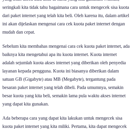
seringkali kita tidak tahu bagaimana cara untuk mengecek sisa kuota
dari paket internet yang telah kita beli. Oleh karena itu, dalam artikel
ini akan dijelaskan mengenai cara cek kuota paket internet dengan
mudah dan cepat.
Sebelum kita membahas mengenai cara cek kuota paket internet, ada
baiknya kita mengetahui apa itu kuota internet. Kuota internet
adalah sejumlah kuota akses internet yang diberikan oleh penyedia
layanan kepada pengguna. Kuota ini biasanya diberikan dalam
satuan GB (Gigabyte) atau MB (Megabyte), tergantung pada
besaran paket internet yang telah dibeli. Pada umumnya, semakin
besar kuota yang kita beli, semakin lama pula waktu akses internet
yang dapat kita gunakan.
Ada beberapa cara yang dapat kita lakukan untuk mengecek sisa
kuota paket internet yang kita miliki. Pertama, kita dapat mengecek