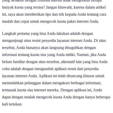
yang berakhir dengan frustrasi karena tidak mengetahui berapa
banyak kuota yang tersisa? Jangan khawatir, karena dalam artikel
ini, saya akan memberikan tips dan trik kepada Anda tentang cara
mudah dan cepat untuk mengecek kuota paket internet Anda.
Langkah pertama yang bisa Anda lakukan adalah dengan
mengunjungi situs resmi penyedia layanan internet Anda. Di situs
tersebut, Anda biasanya akan langsung disuguhkan dengan
informasi tentang kuota sisa yang Anda miliki. Namun, jika Anda
belum familiar dengan situs tersebut, alternatif lain yang bisa Anda
coba adalah dengan mengunduh aplikasi resmi dari penyedia
layanan internet Anda. Aplikasi ini telah dirancang khusus untuk
memudahkan pelanggan dalam mengakses berbagai informasi,
termasuk kuota sisa internet mereka. Dengan aplikasi ini, Anda
dapat dengan mudah mengecek kuota Anda dengan hanya beberapa
kali ketukan.