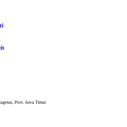
ri
is
agetan, Prov. Jawa Timur