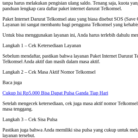
tanpa harus melakukan pengisian ulang saldo. Tenang saja, kuota yang
panduan lengkap cara daftar paket internet darurat Telkomsel.
Paket Internet Darurat Telkomsel atau yang biasa disebut SOS (Sav
Layanan ini sangat membantu bagi pengguna Telkomsel yang kehabisan 
Untuk bisa menggunakan layanan ini, Anda harus terlebih dahulu men
Langkah 1 – Cek Ketersediaan Layanan
Sebelum mendaftar, pastikan bahwa layanan Paket Internet Darurat T
Telkomsel Anda aktif dan masih dalam masa aktif.
Langkah 2 – Cek Masa Aktif Nomor Telkomsel
Baca juga
Cukup Isi Rp5.000 Bisa Dapat Pulsa Ganda Tiap Hari
Setelah mengecek ketersediaan, cek juga masa aktif nomor Telkomsel
masa tenggang.
Langkah 3 – Cek Sisa Pulsa
Pastikan juga bahwa Anda memiliki sisa pulsa yang cukup untuk mela
layanan tersebut.