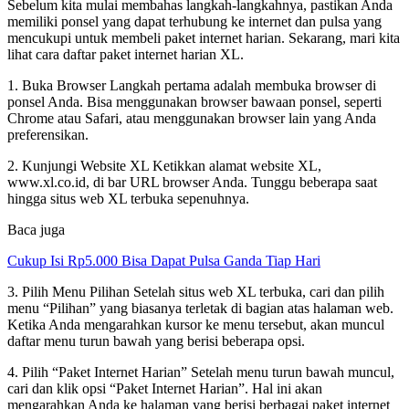
Sebelum kita mulai membahas langkah-langkahnya, pastikan Anda
memiliki ponsel yang dapat terhubung ke internet dan pulsa yang
mencukupi untuk membeli paket internet harian. Sekarang, mari kita
lihat cara daftar paket internet harian XL.
1. Buka Browser Langkah pertama adalah membuka browser di
ponsel Anda. Bisa menggunakan browser bawaan ponsel, seperti
Chrome atau Safari, atau menggunakan browser lain yang Anda
preferensikan.
2. Kunjungi Website XL Ketikkan alamat website XL,
www.xl.co.id, di bar URL browser Anda. Tunggu beberapa saat
hingga situs web XL terbuka sepenuhnya.
Baca juga
Cukup Isi Rp5.000 Bisa Dapat Pulsa Ganda Tiap Hari
3. Pilih Menu Pilihan Setelah situs web XL terbuka, cari dan pilih
menu “Pilihan” yang biasanya terletak di bagian atas halaman web.
Ketika Anda mengarahkan kursor ke menu tersebut, akan muncul
daftar menu turun bawah yang berisi beberapa opsi.
4. Pilih “Paket Internet Harian” Setelah menu turun bawah muncul,
cari dan klik opsi “Paket Internet Harian”. Hal ini akan
mengarahkan Anda ke halaman yang berisi berbagai paket internet