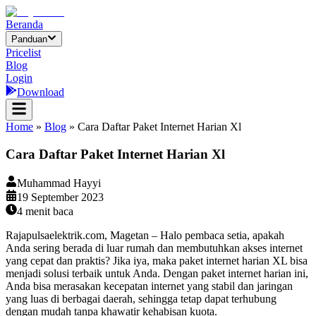
Beranda
Panduan
Pricelist
Blog
Login
Download
Home
»
Blog
»
Cara Daftar Paket Internet Harian Xl
Cara Daftar Paket Internet Harian Xl
Muhammad Hayyi
19 September 2023
4
menit baca
Rajapulsaelektrik.com, Magetan – Halo pembaca setia, apakah
Anda sering berada di luar rumah dan membutuhkan akses internet
yang cepat dan praktis? Jika iya, maka paket internet harian XL bisa
menjadi solusi terbaik untuk Anda. Dengan paket internet harian ini,
Anda bisa merasakan kecepatan internet yang stabil dan jaringan
yang luas di berbagai daerah, sehingga tetap dapat terhubung
dengan mudah tanpa khawatir kehabisan kuota.