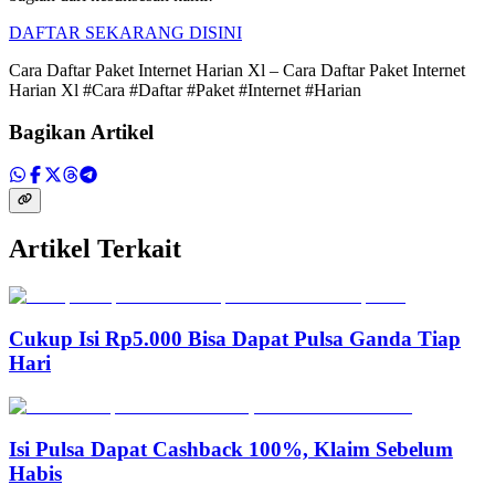
DAFTAR SEKARANG DISINI
Cara Daftar Paket Internet Harian Xl – Cara Daftar Paket Internet
Harian Xl #Cara #Daftar #Paket #Internet #Harian
Bagikan Artikel
Artikel Terkait
Cukup Isi Rp5.000 Bisa Dapat Pulsa Ganda Tiap
Hari
Isi Pulsa Dapat Cashback 100%, Klaim Sebelum
Habis