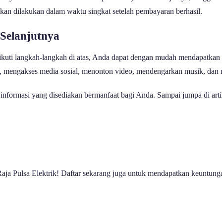
akan dilakukan dalam waktu singkat setelah pembayaran berhasil.
 Selanjutnya
ikuti langkah-langkah di atas, Anda dapat dengan mudah mendapatkan ak
 mengakses media sosial, menonton video, mendengarkan musik, dan 
 informasi yang disediakan bermanfaat bagi Anda. Sampai jumpa di arti
a Pulsa Elektrik! Daftar sekarang juga untuk mendapatkan keuntungan 