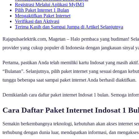
Registrasi Melalui Aplikasi MyIM3
Pilih Paket Internet 1 Bulan
Mengaktifkan Paket Internet
Verifikasi dan Aktivasi
Terima Kasih dan Sampai Jumpa di Artikel Selanjutnya
Rajapulsaelektrik.com, Magetan – Halo pembaca yang budiman! Selamat
provider yang cukup populer di Indonesia dengan jangkauan sinyal ya
Pertama, pastikan Anda telah memiliki kartu Indosat yang masih akti
“Bulanan”. Selanjutnya, pilih paket internet yang sesuai dengan keb
tunggu beberapa saat sampai paket internet Anda berhasil diaktifkan.
Demikianlah cara daftar paket internet Indosat 1 bulan. Semoga inf
Cara Daftar Paket Internet Indosat 1 Bu
Semakin berkembangnya teknologi, kebutuhan akan akses internet sem
terhubung dengan dunia luar, mendapatkan informasi, dan mengakses h