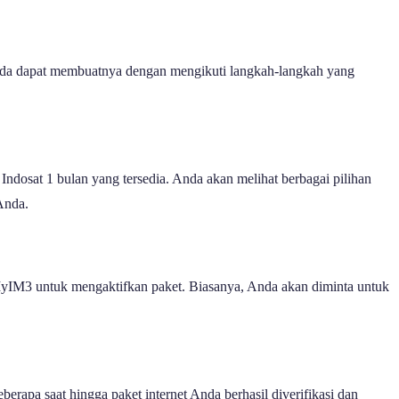
Anda dapat membuatnya dengan mengikuti langkah-langkah yang
 Indosat 1 bulan yang tersedia. Anda akan melihat berbagai pilihan
Anda.
si MyIM3 untuk mengaktifkan paket. Biasanya, Anda akan diminta untuk
rapa saat hingga paket internet Anda berhasil diverifikasi dan