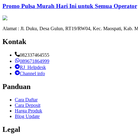
Promo Pulsa Murah Hari Ini untuk Semua Operator
Alamat : Jl. Duku, Desa Gulun, RT19/RW04, Kec. Maospati, Kab. M
Kontak
082337464555
089671864999
RJ_Helpdesk
Channel info
Panduan
Cara Daftar
Cara Deposit
Harga Produk
Blog Update
Legal