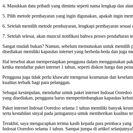
4. Masukkan data pribadi yang diminta seperti nama lengkap dan alam
5. Pilih metode pembayaran yang ingin digunakan, apakah ingin mem
6. Setelah memilih metode pembayaran, lengkapi pembayaran sesuai 
7. Setelah selesai, akan muncul notifikasi bahwa proses pendaftaran t
Sangat mudah bukan? Namun, sebelum memutuskan untuk memilih paket
disediakan memiliki kapasitas internet yang berbeda-beda dan juga 
Hal tersebut akan mempersiapkan pengguna dalam menggunakan paket i
ketika mendaftar paket internet 1 tahun, seperti diskon harga dan pe
Pengguna juga tidak perlu khawatir mengenai keamanan dan keselama
kualitas terbaik bagi para pelanggan.
Sebagai kesimpulan, mendaftar untuk paket internet Indosat Ooredoo
yang disediakan, pengguna harus mempertimbangkan kapasitas kebutu
Paket internet Indosat Ooredoo selama 1 tahun memiliki banyak keu
serta kestabilan sinyal pada jaringannya untuk memberikan kualitas te
Terakhir, saya mengucapkan terima kasih kepada para pembaca yang t
Indosat Ooredoo selama 1 tahun. Sampai jumpa di artikel selanjutnya