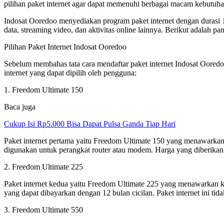
pilihan paket internet agar dapat memenuhi berbagai macam kebutuh
Indosat Ooredoo menyediakan program paket internet dengan durasi 
data, streaming video, dan aktivitas online lainnya. Berikut adalah pa
Pilihan Paket Internet Indosat Ooredoo
Sebelum membahas tata cara mendaftar paket internet Indosat Ooredoo,
internet yang dapat dipilih oleh pengguna:
1. Freedom Ultimate 150
Baca juga
Cukup Isi Rp5.000 Bisa Dapat Pulsa Ganda Tiap Hari
Paket internet pertama yaitu Freedom Ultimate 150 yang menawarkan 
digunakan untuk perangkat router atau modem. Harga yang diberikan u
2. Freedom Ultimate 225
Paket internet kedua yaitu Freedom Ultimate 225 yang menawarkan ku
yang dapat dibayarkan dengan 12 bulan cicilan. Paket internet ini ti
3. Freedom Ultimate 550