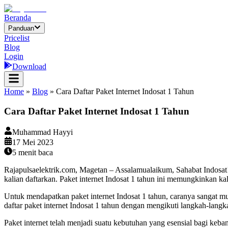
Beranda
Panduan
Pricelist
Blog
Login
Download
Home
»
Blog
»
Cara Daftar Paket Internet Indosat 1 Tahun
Cara Daftar Paket Internet Indosat 1 Tahun
Muhammad Hayyi
17 Mei 2023
5
menit baca
Rajapulsaelektrik.com, Magetan – Assalamualaikum, Sahabat Indosat! 
kalian daftarkan. Paket internet Indosat 1 tahun ini memungkinkan ka
Untuk mendapatkan paket internet Indosat 1 tahun, caranya sangat mud
daftar paket internet Indosat 1 tahun dengan mengikuti langkah-langk
Paket internet telah menjadi suatu kebutuhan yang esensial bagi keb