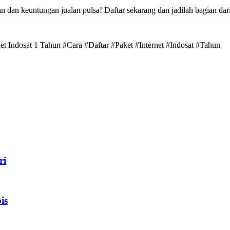
an keuntungan jualan pulsa! Daftar sekarang dan jadilah bagian dari j
rnet Indosat 1 Tahun #Cara #Daftar #Paket #Internet #Indosat #Tahun
ri
is