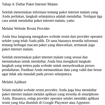
Tahap 4: Daftar Paket Internet Malam
Setelah menemukan informasi tentang paket internet malam yang
Anda perlukan, langkah selanjutnya adalah mendaftar. Terdapat tiga
cara untuk mendaftar paket internet malam, yaitu:
Melalui Website Resmi Provider
Anda bisa langsung mengakses website resmi dari provider operator
seluler yang telah Anda pilih. Di sana biasanya tersedia informasi
tentang berbagai macam paket yang ditawarkan, termasuk juga
paket internet malam.
Setelah menemukan paket internet malam yang sesuai dan
memutuskan untuk mendaftar, Anda bisa mengikuti langkah-
langkah yang tertera pada website untuk menyelesaikan proses
pendaftaran. Pastikan Anda memasukkan data yang valid dan benar
agar tidak ada masalah pada proses selanjutnya.
Melalui Aplikasi
Selain melalui website resmi provider, Anda juga bisa mendaftar
paket internet malam melalui aplikasi yang tersedia di smartphone
Anda. Biasanya, setiap provider operator seluler memiliki aplikasi
resmi yang bisa diunduh di Google Playstore atau Appstore.