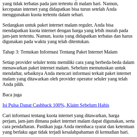
yang tidak terbatas pada jam tertentu di malam hari. Namun,
kecepatan internet yang didapatkan bisa turun setelah Anda
menggunakan kuota tertentu dalam sehari.
Sedangkan untuk paket internet malam reguler, Anda bisa
mendapatkan kuota internet dengan harga yang lebih murah pada
jam-jam tertentu. Namun, kuota yang didapatkan terbatas dan harus
digunakan pada waktu yang telah ditentukan.
Tahap 3: Temukan Informasi Tentang Paket Internet Malam
Setiap provider seluler tentu memiliki cara yang berbeda-beda dalam
menawarkan paket internet malam. Sebelum memutuskan untuk
mendaftar, sebaiknya Anda mencari informasi terkait paket internet
malam yang ditawarkan oleh provider operator seluler yang telah
Anda pilih.
Baca juga
Isi Pulsa Dapat Cashback 100%, Klaim Sebelum Habis
Cari informasi tentang kuota internet yang ditawarkan, harga
perjam, jam-jam dimana paket internet malam dapat digunakan, serta
cara pendaftaran. Pastikan juga Anda membaca syarat dan ketentuan
yang berlaku agar tidak terjadi kesalahpahaman di kemudian hari.