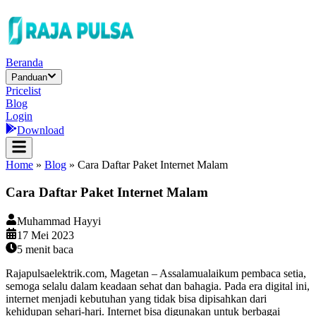
Beranda
Panduan
Pricelist
Blog
Login
Download
Home
»
Blog
»
Cara Daftar Paket Internet Malam
Cara Daftar Paket Internet Malam
Muhammad Hayyi
17 Mei 2023
5
menit baca
Rajapulsaelektrik.com, Magetan – Assalamualaikum pembaca setia,
semoga selalu dalam keadaan sehat dan bahagia. Pada era digital ini,
internet menjadi kebutuhan yang tidak bisa dipisahkan dari
kehidupan sehari-hari. Internet bisa digunakan untuk berbagai