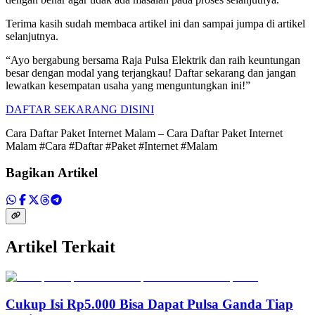
Terima kasih sudah membaca artikel ini dan sampai jumpa di artikel
selanjutnya.
“Ayo bergabung bersama Raja Pulsa Elektrik dan raih keuntungan
besar dengan modal yang terjangkau! Daftar sekarang dan jangan
lewatkan kesempatan usaha yang menguntungkan ini!”
DAFTAR SEKARANG DISINI
Cara Daftar Paket Internet Malam – Cara Daftar Paket Internet
Malam #Cara #Daftar #Paket #Internet #Malam
Bagikan Artikel
Artikel Terkait
Cukup Isi Rp5.000 Bisa Dapat Pulsa Ganda Tiap