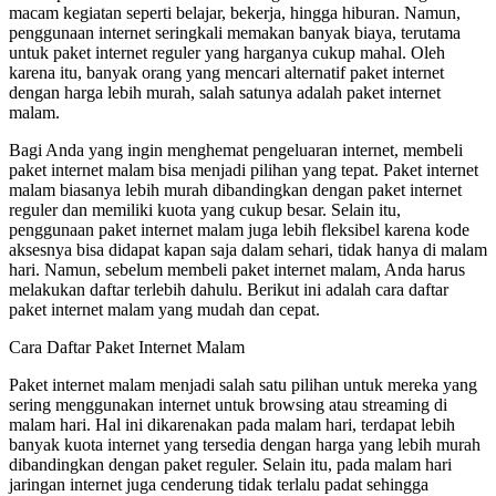
macam kegiatan seperti belajar, bekerja, hingga hiburan. Namun,
penggunaan internet seringkali memakan banyak biaya, terutama
untuk paket internet reguler yang harganya cukup mahal. Oleh
karena itu, banyak orang yang mencari alternatif paket internet
dengan harga lebih murah, salah satunya adalah paket internet
malam.
Bagi Anda yang ingin menghemat pengeluaran internet, membeli
paket internet malam bisa menjadi pilihan yang tepat. Paket internet
malam biasanya lebih murah dibandingkan dengan paket internet
reguler dan memiliki kuota yang cukup besar. Selain itu,
penggunaan paket internet malam juga lebih fleksibel karena kode
aksesnya bisa didapat kapan saja dalam sehari, tidak hanya di malam
hari. Namun, sebelum membeli paket internet malam, Anda harus
melakukan daftar terlebih dahulu. Berikut ini adalah cara daftar
paket internet malam yang mudah dan cepat.
Cara Daftar Paket Internet Malam
Paket internet malam menjadi salah satu pilihan untuk mereka yang
sering menggunakan internet untuk browsing atau streaming di
malam hari. Hal ini dikarenakan pada malam hari, terdapat lebih
banyak kuota internet yang tersedia dengan harga yang lebih murah
dibandingkan dengan paket reguler. Selain itu, pada malam hari
jaringan internet juga cenderung tidak terlalu padat sehingga