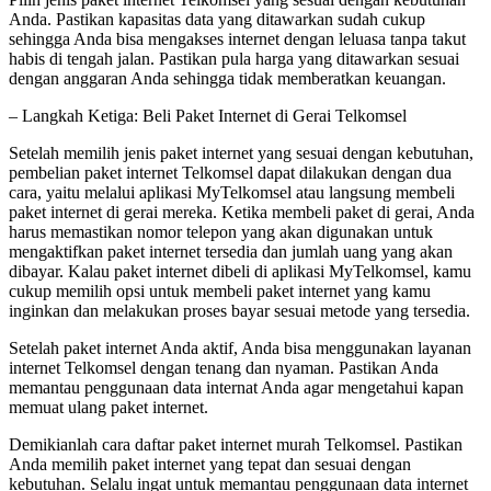
Anda. Pastikan kapasitas data yang ditawarkan sudah cukup
sehingga Anda bisa mengakses internet dengan leluasa tanpa takut
habis di tengah jalan. Pastikan pula harga yang ditawarkan sesuai
dengan anggaran Anda sehingga tidak memberatkan keuangan.
– Langkah Ketiga: Beli Paket Internet di Gerai Telkomsel
Setelah memilih jenis paket internet yang sesuai dengan kebutuhan,
pembelian paket internet Telkomsel dapat dilakukan dengan dua
cara, yaitu melalui aplikasi MyTelkomsel atau langsung membeli
paket internet di gerai mereka. Ketika membeli paket di gerai, Anda
harus memastikan nomor telepon yang akan digunakan untuk
mengaktifkan paket internet tersedia dan jumlah uang yang akan
dibayar. Kalau paket internet dibeli di aplikasi MyTelkomsel, kamu
cukup memilih opsi untuk membeli paket internet yang kamu
inginkan dan melakukan proses bayar sesuai metode yang tersedia.
Setelah paket internet Anda aktif, Anda bisa menggunakan layanan
internet Telkomsel dengan tenang dan nyaman. Pastikan Anda
memantau penggunaan data internat Anda agar mengetahui kapan
memuat ulang paket internet.
Demikianlah cara daftar paket internet murah Telkomsel. Pastikan
Anda memilih paket internet yang tepat dan sesuai dengan
kebutuhan. Selalu ingat untuk memantau penggunaan data internet