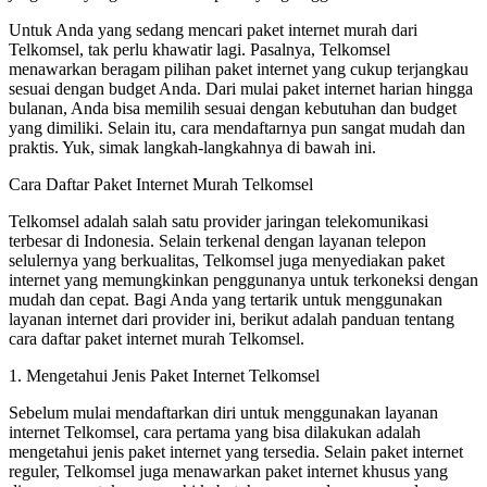
Untuk Anda yang sedang mencari paket internet murah dari
Telkomsel, tak perlu khawatir lagi. Pasalnya, Telkomsel
menawarkan beragam pilihan paket internet yang cukup terjangkau
sesuai dengan budget Anda. Dari mulai paket internet harian hingga
bulanan, Anda bisa memilih sesuai dengan kebutuhan dan budget
yang dimiliki. Selain itu, cara mendaftarnya pun sangat mudah dan
praktis. Yuk, simak langkah-langkahnya di bawah ini.
Cara Daftar Paket Internet Murah Telkomsel
Telkomsel adalah salah satu provider jaringan telekomunikasi
terbesar di Indonesia. Selain terkenal dengan layanan telepon
selulernya yang berkualitas, Telkomsel juga menyediakan paket
internet yang memungkinkan penggunanya untuk terkoneksi dengan
mudah dan cepat. Bagi Anda yang tertarik untuk menggunakan
layanan internet dari provider ini, berikut adalah panduan tentang
cara daftar paket internet murah Telkomsel.
1. Mengetahui Jenis Paket Internet Telkomsel
Sebelum mulai mendaftarkan diri untuk menggunakan layanan
internet Telkomsel, cara pertama yang bisa dilakukan adalah
mengetahui jenis paket internet yang tersedia. Selain paket internet
reguler, Telkomsel juga menawarkan paket internet khusus yang