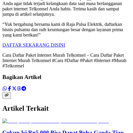
Anda agar tidak terjadi kelangkaan data saat masa berlangganan
paket internet Telkomsel Anda habis. Terima kasih dan sampai
jumpa di artikel selanjutnya.
“Yuk bergabung bersama kami di Raja Pulsa Elektrik, daftarkan
bisnis pulsamu dan raih keuntungan besar dengan layanan prima
yang kami berikan!”
DAFTAR SEKARANG DISINI
Cara Daftar Paket Internet Murah Telkomsel – Cara Daftar Paket
Internet Murah Telkomsel #Cara #Daftar #Paket #Internet #Murah
#Telkomsel
Bagikan Artikel
Artikel Terkait
Cukup Isi Rp5.000 Bisa Dapat Pulsa Ganda Tiap