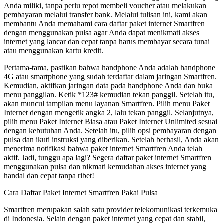
Anda miliki, tanpa perlu repot membeli voucher atau melakukan
pembayaran melalui transfer bank. Melalui tulisan ini, kami akan
membantu Anda memahami cara daftar paket internet Smartfren
dengan menggunakan pulsa agar Anda dapat menikmati akses
internet yang lancar dan cepat tanpa harus membayar secara tunai
atau menggunakan kartu kredit.
Pertama-tama, pastikan bahwa handphone Anda adalah handphone
4G atau smartphone yang sudah terdaftar dalam jaringan Smartfren.
Kemudian, aktifkan jaringan data pada handphone Anda dan buka
menu panggilan. Ketik *123# kemudian tekan panggil. Setelah itu,
akan muncul tampilan menu layanan Smartfren. Pilih menu Paket
Internet dengan mengetik angka 2, lalu tekan panggil. Selanjutnya,
pilih menu Paket Internet Biasa atau Paket Internet Unlimited sesuai
dengan kebutuhan Anda. Setelah itu, pilih opsi pembayaran dengan
pulsa dan ikuti instruksi yang diberikan. Setelah berhasil, Anda akan
menerima notifikasi bahwa paket internet Smartfren Anda telah
aktif. Jadi, tunggu apa lagi? Segera daftar paket internet Smartfren
menggunakan pulsa dan nikmati kemudahan akses internet yang
handal dan cepat tanpa ribet!
Cara Daftar Paket Internet Smartfren Pakai Pulsa
Smartfren merupakan salah satu provider telekomunikasi terkemuka
di Indonesia. Selain dengan paket internet yang cepat dan stabil,