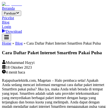
Beranda
Panduan
Pricelist
Blog
Login
Download
Home
»
Blog
»
Cara Daftar Paket Internet Smartfren Pakai Pulsa
Cara Daftar Paket Internet Smartfren Pakai Pulsa
Muhammad Hayyi
18 Oktober 2023
4
menit baca
Rajapulsaelektrik.com, Magetan – Halo pembaca setia! Apakah
Anda sedang mencari informasi mengenai cara daftar paket internet
Smartfren pakai pulsa? Jika iya, maka Anda telah berada di tempat
yang tepat. Smartfren adalah salah satu provider telekomunikasi
yang menyediakan berbagai paket internet dengan harga yang
terjangkau dan bonus kuota yang melimpah. Anda dapat dengan
mudah mendaftar paket internet Smartfren menggunakan pulsa yang