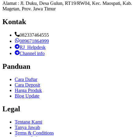
Alamat : Jl. Duku, Desa Gulun, RT19/RW04, Kec. Maospati, Kab.
Magetan, Prov. Jawa Timur
Kontak
082337464555
089671864999
RJ_Helpdesk
Channel info
Panduan
Cara Daftar
Cara Deposit
Harga Produk
Blog Update
Legal
Tentang Kami
Tanya Jawab
Terms & Conditions