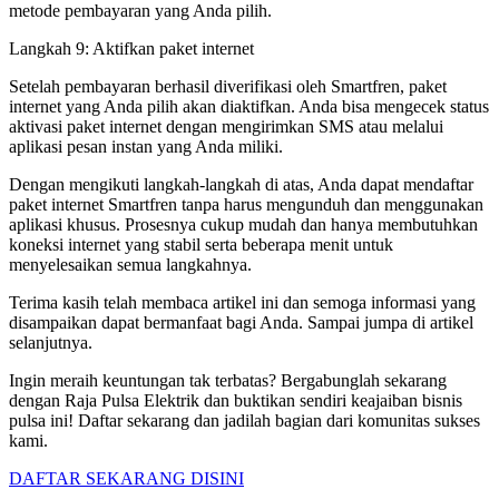
metode pembayaran yang Anda pilih.
Langkah 9: Aktifkan paket internet
Setelah pembayaran berhasil diverifikasi oleh Smartfren, paket
internet yang Anda pilih akan diaktifkan. Anda bisa mengecek status
aktivasi paket internet dengan mengirimkan SMS atau melalui
aplikasi pesan instan yang Anda miliki.
Dengan mengikuti langkah-langkah di atas, Anda dapat mendaftar
paket internet Smartfren tanpa harus mengunduh dan menggunakan
aplikasi khusus. Prosesnya cukup mudah dan hanya membutuhkan
koneksi internet yang stabil serta beberapa menit untuk
menyelesaikan semua langkahnya.
Terima kasih telah membaca artikel ini dan semoga informasi yang
disampaikan dapat bermanfaat bagi Anda. Sampai jumpa di artikel
selanjutnya.
Ingin meraih keuntungan tak terbatas? Bergabunglah sekarang
dengan Raja Pulsa Elektrik dan buktikan sendiri keajaiban bisnis
pulsa ini! Daftar sekarang dan jadilah bagian dari komunitas sukses
kami.
DAFTAR SEKARANG DISINI