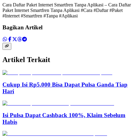
Cara Daftar Paket Internet Smartfren Tanpa Aplikasi – Cara Daftar
Paket Internet Smartfren Tanpa Aplikasi #Cara #Daftar #Paket
#Internet #Smartfren #Tanpa #Aplikasi
Bagikan Artikel
Artikel Terkait
Cukup Isi Rp5.000 Bisa Dapat Pulsa Ganda Tiap
Hari
Isi Pulsa Dapat Cashback 100%, Klaim Sebelum
Habis