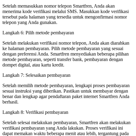
Setelah memasukkan nomor telepon Smartfren, Anda akan
menerima kode verifikasi melalui SMS. Masukkan kode verifikasi
tersebut pada halaman yang tersedia untuk mengonfirmasi nomor
telepon yang Anda gunakan.
Langkah 6: Pilih metode pembayaran
Setelah melakukan verifikasi nomor telepon, Anda akan diarahkan
ke halaman pembayaran. Pilih metode pembayaran yang sesuai
dengan preferensi Anda. Smartfren menyediakan beberapa pilihan
metode pembayaran, seperti transfer bank, pembayaran dengan
dompet digital, atau kartu kredit.
Langkah 7: Selesaikan pembayaran
Setelah memilih metode pembayaran, lengkapi proses pembayaran
sesuai instruksi yang diberikan. Pastikan untuk membayar dengan
benar dan lengkap agar pendaftaran paket internet Smartfren Anda
berhasil.
Langkah 8: Verifikasi pembayaran
Setelah selesai melakukan pembayaran, Smartfren akan melakukan
verifikasi pembayaran yang Anda lakukan. Proses verifikasi ini
dapat memakan waktu beberapa menit atau lebih, tergantung pada