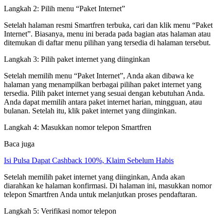
Langkah 2: Pilih menu “Paket Internet”
Setelah halaman resmi Smartfren terbuka, cari dan klik menu “Paket
Internet”. Biasanya, menu ini berada pada bagian atas halaman atau
ditemukan di daftar menu pilihan yang tersedia di halaman tersebut.
Langkah 3: Pilih paket internet yang diinginkan
Setelah memilih menu “Paket Internet”, Anda akan dibawa ke
halaman yang menampilkan berbagai pilihan paket internet yang
tersedia. Pilih paket internet yang sesuai dengan kebutuhan Anda.
Anda dapat memilih antara paket internet harian, mingguan, atau
bulanan. Setelah itu, klik paket internet yang diinginkan.
Langkah 4: Masukkan nomor telepon Smartfren
Baca juga
Isi Pulsa Dapat Cashback 100%, Klaim Sebelum Habis
Setelah memilih paket internet yang diinginkan, Anda akan
diarahkan ke halaman konfirmasi. Di halaman ini, masukkan nomor
telepon Smartfren Anda untuk melanjutkan proses pendaftaran.
Langkah 5: Verifikasi nomor telepon