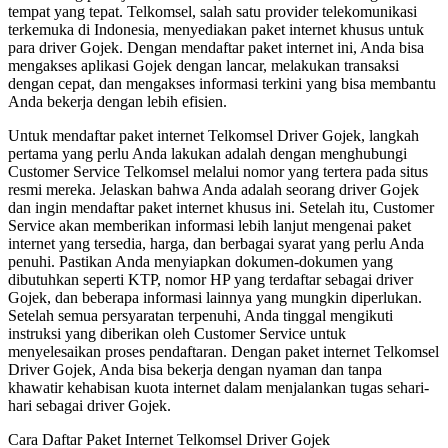
tempat yang tepat. Telkomsel, salah satu provider telekomunikasi
terkemuka di Indonesia, menyediakan paket internet khusus untuk
para driver Gojek. Dengan mendaftar paket internet ini, Anda bisa
mengakses aplikasi Gojek dengan lancar, melakukan transaksi
dengan cepat, dan mengakses informasi terkini yang bisa membantu
Anda bekerja dengan lebih efisien.
Untuk mendaftar paket internet Telkomsel Driver Gojek, langkah
pertama yang perlu Anda lakukan adalah dengan menghubungi
Customer Service Telkomsel melalui nomor yang tertera pada situs
resmi mereka. Jelaskan bahwa Anda adalah seorang driver Gojek
dan ingin mendaftar paket internet khusus ini. Setelah itu, Customer
Service akan memberikan informasi lebih lanjut mengenai paket
internet yang tersedia, harga, dan berbagai syarat yang perlu Anda
penuhi. Pastikan Anda menyiapkan dokumen-dokumen yang
dibutuhkan seperti KTP, nomor HP yang terdaftar sebagai driver
Gojek, dan beberapa informasi lainnya yang mungkin diperlukan.
Setelah semua persyaratan terpenuhi, Anda tinggal mengikuti
instruksi yang diberikan oleh Customer Service untuk
menyelesaikan proses pendaftaran. Dengan paket internet Telkomsel
Driver Gojek, Anda bisa bekerja dengan nyaman dan tanpa
khawatir kehabisan kuota internet dalam menjalankan tugas sehari-
hari sebagai driver Gojek.
Cara Daftar Paket Internet Telkomsel Driver Gojek