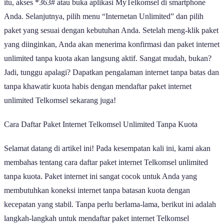
itu, akses *363# atau buka aplikasi MyTelkomsel di smartphone
Anda. Selanjutnya, pilih menu “Internetan Unlimited” dan pilih
paket yang sesuai dengan kebutuhan Anda. Setelah meng-klik paket
yang diinginkan, Anda akan menerima konfirmasi dan paket internet
unlimited tanpa kuota akan langsung aktif. Sangat mudah, bukan?
Jadi, tunggu apalagi? Dapatkan pengalaman internet tanpa batas dan
tanpa khawatir kuota habis dengan mendaftar paket internet
unlimited Telkomsel sekarang juga!
Cara Daftar Paket Internet Telkomsel Unlimited Tanpa Kuota
Selamat datang di artikel ini! Pada kesempatan kali ini, kami akan
membahas tentang cara daftar paket internet Telkomsel unlimited
tanpa kuota. Paket internet ini sangat cocok untuk Anda yang
membutuhkan koneksi internet tanpa batasan kuota dengan
kecepatan yang stabil. Tanpa perlu berlama-lama, berikut ini adalah
langkah-langkah untuk mendaftar paket internet Telkomsel