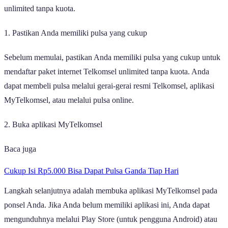
unlimited tanpa kuota.
1. Pastikan Anda memiliki pulsa yang cukup
Sebelum memulai, pastikan Anda memiliki pulsa yang cukup untuk
mendaftar paket internet Telkomsel unlimited tanpa kuota. Anda
dapat membeli pulsa melalui gerai-gerai resmi Telkomsel, aplikasi
MyTelkomsel, atau melalui pulsa online.
2. Buka aplikasi MyTelkomsel
Baca juga
Cukup Isi Rp5.000 Bisa Dapat Pulsa Ganda Tiap Hari
Langkah selanjutnya adalah membuka aplikasi MyTelkomsel pada
ponsel Anda. Jika Anda belum memiliki aplikasi ini, Anda dapat
mengunduhnya melalui Play Store (untuk pengguna Android) atau