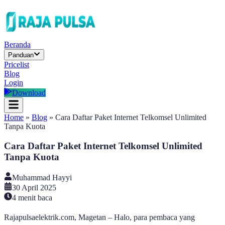
Beranda
Panduan
Pricelist
Blog
Login
Download
Home
»
Blog
»
Cara Daftar Paket Internet Telkomsel Unlimited
Tanpa Kuota
Cara Daftar Paket Internet Telkomsel Unlimited
Tanpa Kuota
Muhammad Hayyi
30 April 2025
4
menit baca
Rajapulsaelektrik.com, Magetan – Halo, para pembaca yang