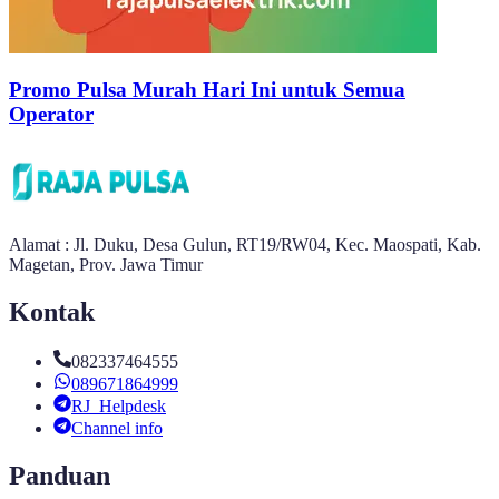
Promo Pulsa Murah Hari Ini untuk Semua
Operator
Alamat : Jl. Duku, Desa Gulun, RT19/RW04, Kec. Maospati, Kab.
Magetan, Prov. Jawa Timur
Kontak
082337464555
089671864999
RJ_Helpdesk
Channel info
Panduan