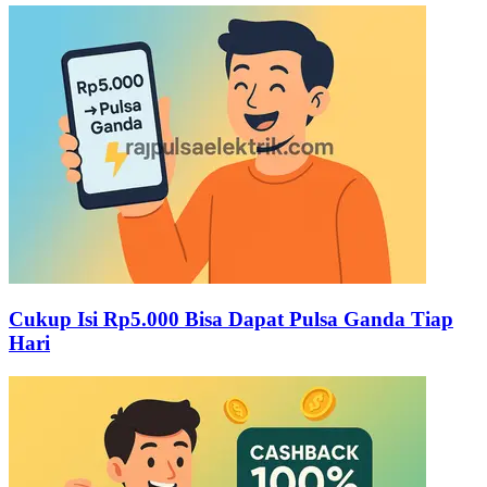
Cukup Isi Rp5.000 Bisa Dapat Pulsa Ganda Tiap
Hari