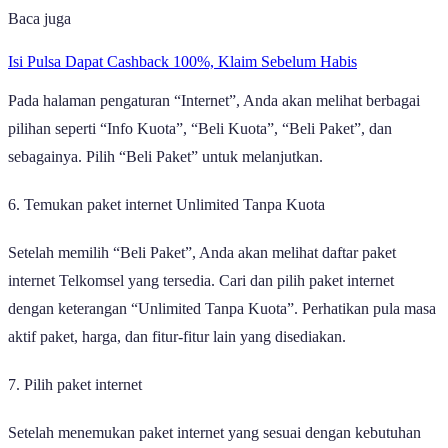
Baca juga
Isi Pulsa Dapat Cashback 100%, Klaim Sebelum Habis
Pada halaman pengaturan “Internet”, Anda akan melihat berbagai
pilihan seperti “Info Kuota”, “Beli Kuota”, “Beli Paket”, dan
sebagainya. Pilih “Beli Paket” untuk melanjutkan.
6. Temukan paket internet Unlimited Tanpa Kuota
Setelah memilih “Beli Paket”, Anda akan melihat daftar paket
internet Telkomsel yang tersedia. Cari dan pilih paket internet
dengan keterangan “Unlimited Tanpa Kuota”. Perhatikan pula masa
aktif paket, harga, dan fitur-fitur lain yang disediakan.
7. Pilih paket internet
Setelah menemukan paket internet yang sesuai dengan kebutuhan