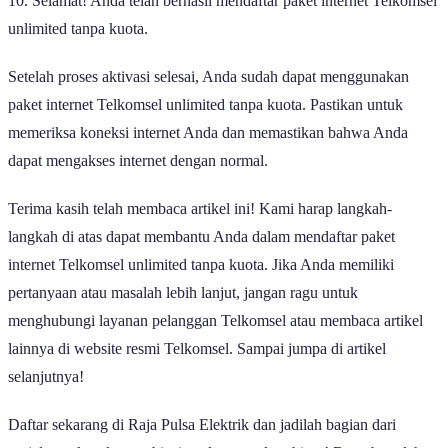
10. Selamat! Anda telah berhasil mendaftar paket internet Telkomsel
unlimited tanpa kuota.
Setelah proses aktivasi selesai, Anda sudah dapat menggunakan
paket internet Telkomsel unlimited tanpa kuota. Pastikan untuk
memeriksa koneksi internet Anda dan memastikan bahwa Anda
dapat mengakses internet dengan normal.
Terima kasih telah membaca artikel ini! Kami harap langkah-
langkah di atas dapat membantu Anda dalam mendaftar paket
internet Telkomsel unlimited tanpa kuota. Jika Anda memiliki
pertanyaan atau masalah lebih lanjut, jangan ragu untuk
menghubungi layanan pelanggan Telkomsel atau membaca artikel
lainnya di website resmi Telkomsel. Sampai jumpa di artikel
selanjutnya!
Daftar sekarang di Raja Pulsa Elektrik dan jadilah bagian dari