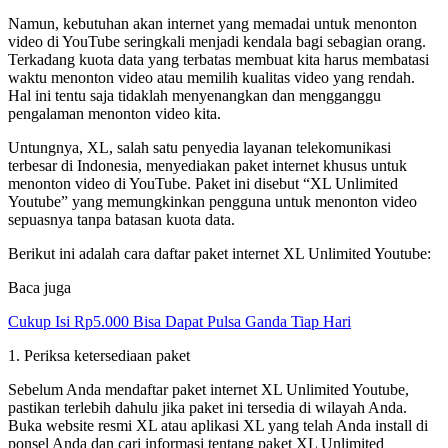
Namun, kebutuhan akan internet yang memadai untuk menonton
video di YouTube seringkali menjadi kendala bagi sebagian orang.
Terkadang kuota data yang terbatas membuat kita harus membatasi
waktu menonton video atau memilih kualitas video yang rendah.
Hal ini tentu saja tidaklah menyenangkan dan mengganggu
pengalaman menonton video kita.
Untungnya, XL, salah satu penyedia layanan telekomunikasi
terbesar di Indonesia, menyediakan paket internet khusus untuk
menonton video di YouTube. Paket ini disebut “XL Unlimited
Youtube” yang memungkinkan pengguna untuk menonton video
sepuasnya tanpa batasan kuota data.
Berikut ini adalah cara daftar paket internet XL Unlimited Youtube:
Baca juga
Cukup Isi Rp5.000 Bisa Dapat Pulsa Ganda Tiap Hari
1. Periksa ketersediaan paket
Sebelum Anda mendaftar paket internet XL Unlimited Youtube,
pastikan terlebih dahulu jika paket ini tersedia di wilayah Anda.
Buka website resmi XL atau aplikasi XL yang telah Anda install di
ponsel Anda dan cari informasi tentang paket XL Unlimited