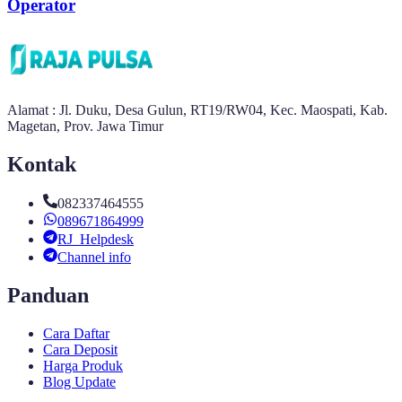
Operator
Alamat : Jl. Duku, Desa Gulun, RT19/RW04, Kec. Maospati, Kab.
Magetan, Prov. Jawa Timur
Kontak
082337464555
089671864999
RJ_Helpdesk
Channel info
Panduan
Cara Daftar
Cara Deposit
Harga Produk
Blog Update