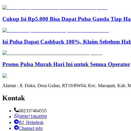
Cukup Isi Rp5.000 Bisa Dapat Pulsa Ganda Tiap Ha
Isi Pulsa Dapat Cashback 100%, Klaim Sebelum Hab
Promo Pulsa Murah Hari Ini untuk Semua Operator
Alamat : Jl. Duku, Desa Gulun, RT19/RW04, Kec. Maospati, Kab. M
Kontak
082337464555
089671864999
RJ_Helpdesk
Channel info