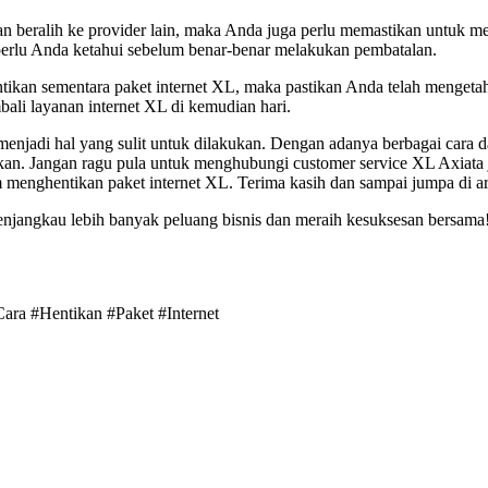
an beralih ke provider lain, maka Anda juga perlu memastikan untuk me
g perlu Anda ketahui sebelum benar-benar melakukan pembatalan.
ntikan sementara paket internet XL, maka pastikan Anda telah menget
ali layanan internet XL di kemudian hari.
enjadi hal yang sulit untuk dilakukan. Dengan adanya berbagai cara 
kan. Jangan ragu pula untuk menghubungi customer service XL Axiata
menghentikan paket internet XL. Terima kasih dan sampai jumpa di art
enjangkau lebih banyak peluang bisnis dan meraih kesuksesan bersama! 
Cara #Hentikan #Paket #Internet