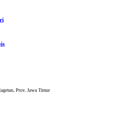
ri
is
agetan, Prov. Jawa Timur