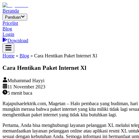
Beranda
Panduan
Pricelist
Blog
Login
Download
Home
»
Blog
»
Cara Hentikan Paket Internet Xl
Cara Hentikan Paket Internet Xl
Muhammad Hayyi
11 November 2023
5
menit baca
Rajapulsaelektrik.com, Magetan – Halo pembaca yang budiman, hari i
mungkin merasa bahwa paket internet yang kita miliki tidak lagi se
menghentikan paket internet yang tidak kita butuhkan lagi.
Pertama, Anda bisa menghubungi layanan pelanggan XL melalui telepo
memanfaatkan layanan pelanggan online atau aplikasi resmi XL untuk 
sesuai dengan kebutuhan Anda. Semoga informasi ini bermanfaat unt