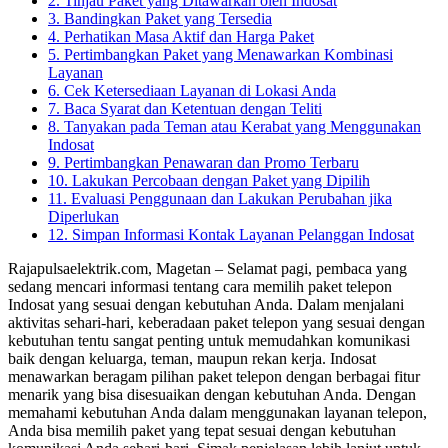
2. Tinjau Paket yang Ditawarkan oleh Indosat
3. Bandingkan Paket yang Tersedia
4. Perhatikan Masa Aktif dan Harga Paket
5. Pertimbangkan Paket yang Menawarkan Kombinasi
Layanan
6. Cek Ketersediaan Layanan di Lokasi Anda
7. Baca Syarat dan Ketentuan dengan Teliti
8. Tanyakan pada Teman atau Kerabat yang Menggunakan
Indosat
9. Pertimbangkan Penawaran dan Promo Terbaru
10. Lakukan Percobaan dengan Paket yang Dipilih
11. Evaluasi Penggunaan dan Lakukan Perubahan jika
Diperlukan
12. Simpan Informasi Kontak Layanan Pelanggan Indosat
Rajapulsaelektrik.com, Magetan – Selamat pagi, pembaca yang
sedang mencari informasi tentang cara memilih paket telepon
Indosat yang sesuai dengan kebutuhan Anda. Dalam menjalani
aktivitas sehari-hari, keberadaan paket telepon yang sesuai dengan
kebutuhan tentu sangat penting untuk memudahkan komunikasi
baik dengan keluarga, teman, maupun rekan kerja. Indosat
menawarkan beragam pilihan paket telepon dengan berbagai fitur
menarik yang bisa disesuaikan dengan kebutuhan Anda. Dengan
memahami kebutuhan Anda dalam menggunakan layanan telepon,
Anda bisa memilih paket yang tepat sesuai dengan kebutuhan