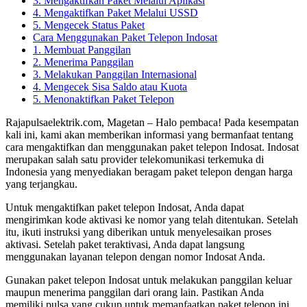
3. Mengaktifkan Paket Melalui Aplikasi
4. Mengaktifkan Paket Melalui USSD
5. Mengecek Status Paket
Cara Menggunakan Paket Telepon Indosat
1. Membuat Panggilan
2. Menerima Panggilan
3. Melakukan Panggilan Internasional
4. Mengecek Sisa Saldo atau Kuota
5. Menonaktifkan Paket Telepon
Rajapulsaelektrik.com, Magetan – Halo pembaca! Pada kesempatan
kali ini, kami akan memberikan informasi yang bermanfaat tentang
cara mengaktifkan dan menggunakan paket telepon Indosat. Indosat
merupakan salah satu provider telekomunikasi terkemuka di
Indonesia yang menyediakan beragam paket telepon dengan harga
yang terjangkau.
Untuk mengaktifkan paket telepon Indosat, Anda dapat
mengirimkan kode aktivasi ke nomor yang telah ditentukan. Setelah
itu, ikuti instruksi yang diberikan untuk menyelesaikan proses
aktivasi. Setelah paket teraktivasi, Anda dapat langsung
menggunakan layanan telepon dengan nomor Indosat Anda.
Gunakan paket telepon Indosat untuk melakukan panggilan keluar
maupun menerima panggilan dari orang lain. Pastikan Anda
memiliki pulsa yang cukup untuk memanfaatkan paket telepon ini