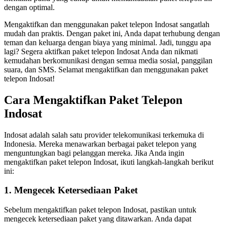
dengan optimal.
Mengaktifkan dan menggunakan paket telepon Indosat sangatlah
mudah dan praktis. Dengan paket ini, Anda dapat terhubung dengan
teman dan keluarga dengan biaya yang minimal. Jadi, tunggu apa
lagi? Segera aktifkan paket telepon Indosat Anda dan nikmati
kemudahan berkomunikasi dengan semua media sosial, panggilan
suara, dan SMS. Selamat mengaktifkan dan menggunakan paket
telepon Indosat!
Cara Mengaktifkan Paket Telepon
Indosat
Indosat adalah salah satu provider telekomunikasi terkemuka di
Indonesia. Mereka menawarkan berbagai paket telepon yang
menguntungkan bagi pelanggan mereka. Jika Anda ingin
mengaktifkan paket telepon Indosat, ikuti langkah-langkah berikut
ini:
1. Mengecek Ketersediaan Paket
Sebelum mengaktifkan paket telepon Indosat, pastikan untuk
mengecek ketersediaan paket yang ditawarkan. Anda dapat