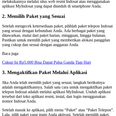
melakukannya melalui situs web resmi Indosat atau menggunakan
aplikasi MyIndosat yang dapat diunduh di smartphone Anda.
2. Memilih Paket yang Sesuai
Setelah mengecek ketersediaan paket, pilihlah paket telepon Indosat
yang sesuai dengan kebutuhan Anda. Ada berbagai paket yang
ditawarkan, mulai dari paket harian, mingguan, hingga bulanan.
Pastikan untuk memilih paket yang memberikan alokasi panggilan
yang cukup dan sesuai dengan anggaran Anda.
Baca juga
Cukup Isi Rp5.000 Bisa Dapat Pulsa Ganda Tiap Hari
3. Mengaktifkan Paket Melalui Aplikasi
Jika Anda telah memilih paket yang sesuai, langkah berikutnya
adalah mengaktifkannya. Salah satu cara untuk mengaktifkan paket
telepon Indosat adalah melalui aplikasi MyIndosat. Unduh aplikasi
tersebut dari toko aplikasi resmi, instal, dan login menggunakan
nomor Indosat Anda.
Setelah masuk ke aplikasi, pilih menu “Paket” atau “Paket Telepon”.
Lalu, pilih paket yang ingin Anda aktivasi. Setelah memilih paket,