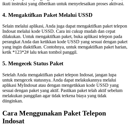
ikuti instruksi yang diberikan untuk menyelesaikan proses aktivasi.
4. Mengaktifkan Paket Melalui USSD
Selain melalui aplikasi, Anda juga dapat mengaktifkan paket telepon
Indosat melalui kode USSD. Cara ini cukup mudah dan cepat
dilakukan. Untuk mengaktifkan paket, buka aplikasi telepon pada
perangkat Anda dan ketikkan kode USSD yang sesuai dengan paket
yang ingin diaktifkan. Contohnya, untuk mengaktifkan paket harian,
ketik *123*2# lalu tekan tombol panggil.
5. Mengecek Status Paket
Setelah Anda mengaktifkan paket telepon Indosat, jangan lupa
untuk mengecek statusnya. Anda dapat melakukannya melalui
aplikasi MyIndosat atau dengan mengetikkan kode USSD yang
sesuai dengan paket yang aktif. Pastikan paket telah aktif sebelum
melakukan panggilan agar tidak terkena biaya yang tidak
diinginkan.
Cara Menggunakan Paket Telepon
Indosat