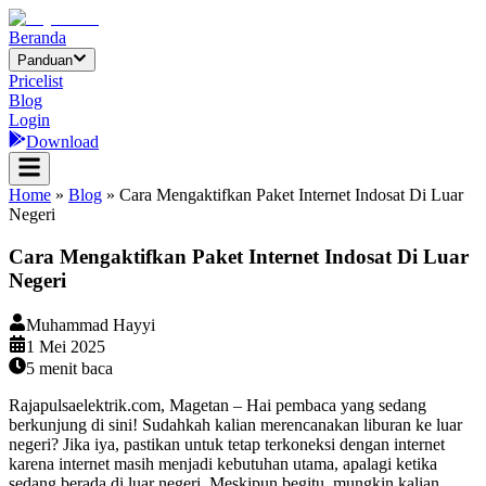
Beranda
Panduan
Pricelist
Blog
Login
Download
Home
»
Blog
»
Cara Mengaktifkan Paket Internet Indosat Di Luar
Negeri
Cara Mengaktifkan Paket Internet Indosat Di Luar
Negeri
Muhammad Hayyi
1 Mei 2025
5
menit baca
Rajapulsaelektrik.com, Magetan – Hai pembaca yang sedang
berkunjung di sini! Sudahkah kalian merencanakan liburan ke luar
negeri? Jika iya, pastikan untuk tetap terkoneksi dengan internet
karena internet masih menjadi kebutuhan utama, apalagi ketika
sedang berada di luar negeri. Meskipun begitu, mungkin kalian