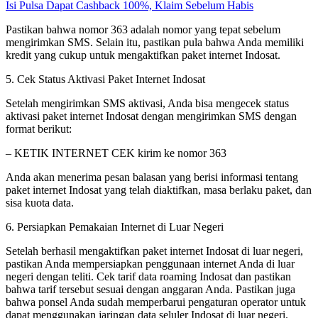
Isi Pulsa Dapat Cashback 100%, Klaim Sebelum Habis
Pastikan bahwa nomor 363 adalah nomor yang tepat sebelum
mengirimkan SMS. Selain itu, pastikan pula bahwa Anda memiliki
kredit yang cukup untuk mengaktifkan paket internet Indosat.
5. Cek Status Aktivasi Paket Internet Indosat
Setelah mengirimkan SMS aktivasi, Anda bisa mengecek status
aktivasi paket internet Indosat dengan mengirimkan SMS dengan
format berikut:
– KETIK INTERNET CEK kirim ke nomor 363
Anda akan menerima pesan balasan yang berisi informasi tentang
paket internet Indosat yang telah diaktifkan, masa berlaku paket, dan
sisa kuota data.
6. Persiapkan Pemakaian Internet di Luar Negeri
Setelah berhasil mengaktifkan paket internet Indosat di luar negeri,
pastikan Anda mempersiapkan penggunaan internet Anda di luar
negeri dengan teliti. Cek tarif data roaming Indosat dan pastikan
bahwa tarif tersebut sesuai dengan anggaran Anda. Pastikan juga
bahwa ponsel Anda sudah memperbarui pengaturan operator untuk
dapat menggunakan jaringan data seluler Indosat di luar negeri.