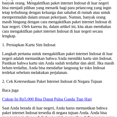
banyak orang. Mengaktifkan paket internet Indosat di luar negeri
bisa menjadi pilihan yang menarik bagi para pelancong yang ingin
tetap terhubung dengan keluarga dan sahabat di rumah atau untuk
mempermudah dalam urusan pekerjaan. Namun, banyak orang
masih bingung dengan cara mengaktifkan paket internet Indosat di
luar negeri. Oleh karena itu, dalam artikel ini, kita akan membahas
cara mengaktifkan paket internet Indosat di luar negeri secara
lengkap.
1. Persiapkan Kartu Sim Indosat
Langkah pertama untuk mengaktifkan paket internet Indosat di luar
negeri adalah memastikan bahwa Anda memiliki kartu sim Indosat.
Pastikan bahwa kartu sim Anda sudah terdaftar dan aktif. Jika masih
belum terdaftar, Anda bisa mendaftar langsung ke toko Indosat
terdekat sebelum melakukan perjalanan.
2. Cek Ketersediaan Paket Internet Indosat di Negara Tujuan
Baca juga
Cukup Isi Rp5.000 Bisa Dapat Pulsa Ganda Tiap Hari
Saat Anda berada di luar negeri, Anda harus memastikan bahwa
paket internet Indosat tersedia di negara tujuan Anda. Anda bisa