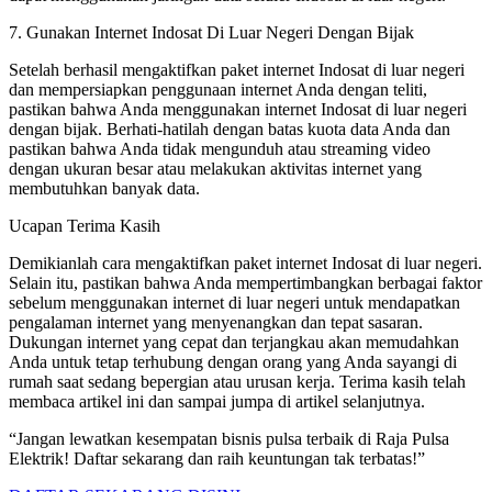
7. Gunakan Internet Indosat Di Luar Negeri Dengan Bijak
Setelah berhasil mengaktifkan paket internet Indosat di luar negeri
dan mempersiapkan penggunaan internet Anda dengan teliti,
pastikan bahwa Anda menggunakan internet Indosat di luar negeri
dengan bijak. Berhati-hatilah dengan batas kuota data Anda dan
pastikan bahwa Anda tidak mengunduh atau streaming video
dengan ukuran besar atau melakukan aktivitas internet yang
membutuhkan banyak data.
Ucapan Terima Kasih
Demikianlah cara mengaktifkan paket internet Indosat di luar negeri.
Selain itu, pastikan bahwa Anda mempertimbangkan berbagai faktor
sebelum menggunakan internet di luar negeri untuk mendapatkan
pengalaman internet yang menyenangkan dan tepat sasaran.
Dukungan internet yang cepat dan terjangkau akan memudahkan
Anda untuk tetap terhubung dengan orang yang Anda sayangi di
rumah saat sedang bepergian atau urusan kerja. Terima kasih telah
membaca artikel ini dan sampai jumpa di artikel selanjutnya.
“Jangan lewatkan kesempatan bisnis pulsa terbaik di Raja Pulsa
Elektrik! Daftar sekarang dan raih keuntungan tak terbatas!”