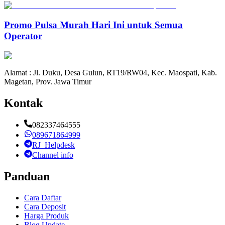
Promo Pulsa Murah Hari Ini untuk Semua
Operator
Alamat : Jl. Duku, Desa Gulun, RT19/RW04, Kec. Maospati, Kab.
Magetan, Prov. Jawa Timur
Kontak
082337464555
089671864999
RJ_Helpdesk
Channel info
Panduan
Cara Daftar
Cara Deposit
Harga Produk
Blog Update