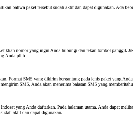
tikan bahwa paket tersebut sudah aktif dan dapat digunakan. Ada beber
Ketikkan nomor yang ingin Anda hubungi dan tekan tombol panggil. Jik
ng Anda pilih.
kan. Format SMS yang dikirim bergantung pada jenis paket yang Anda
lah mengirim SMS, Anda akan menerima balasan SMS yang memberitahu b
ndosat yang Anda daftarkan. Pada halaman utama, Anda dapat melihat
a sudah aktif dan dapat digunakan.