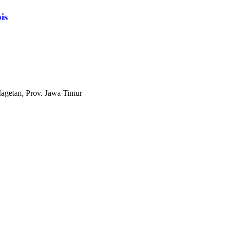
is
agetan, Prov. Jawa Timur