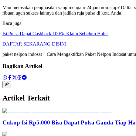
Mau merasakan penghasilan yang mengalir 24 jam non-stop? Daftar s
ribuan agen sukses lainnya dan jadilah raja pulsa di kota Anda!
Baca juga
Isi Pulsa Dapat Cashback 100%, Klaim Sebelum Habis
DAFTAR SEKARANG DISINI
paket nelpon indosat – Cara Mengaktifkan Paket Nelpon Indosat u
Bagikan Artikel
Artikel Terkait
Cukup Isi Rp5.000 Bisa Dapat Pulsa Ganda Tiap Ha