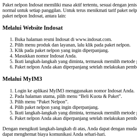
Paket nelpon Indosat memiliki masa aktif tertentu, sesuai dengan jen
normal untuk setiap panggilan. Untuk terus menikmati tarif paket n
paket nelpon Indosat, antara lain:
Melalui Website Indosat
Buka halaman resmi Indosat di www.indosat.com.
Pilih menu produk dan layanan, lalu klik pada paket nelpon.
Klik pada paket nelpon yang ingin diperpanjang.
Masukkan nomor Indosat Anda.
Ikuti langkah-langkah yang diminta, termasuk memilih metode
Paket nelpon Anda akan diperpanjang setelah melakukan pembay
Melalui MyIM3
Login ke aplikasi MyIM3 menggunakan nomor Indosat Anda.
Pada halaman utama, pilih menu “Beli Kuota & Paket”.
Pilih menu “Paket Nelpon”.
Pilih paket nelpon yang ingin diperpanjang.
Ikuti langkah-langkah yang diminta, termasuk memilih metode
Paket nelpon Anda akan diperpanjang setelah melakukan pembay
Dengan mengikuti langkah-langkah di atas, Anda dapat dengan muda
dapat menghemat biaya komunikasi Anda sehari-hari.