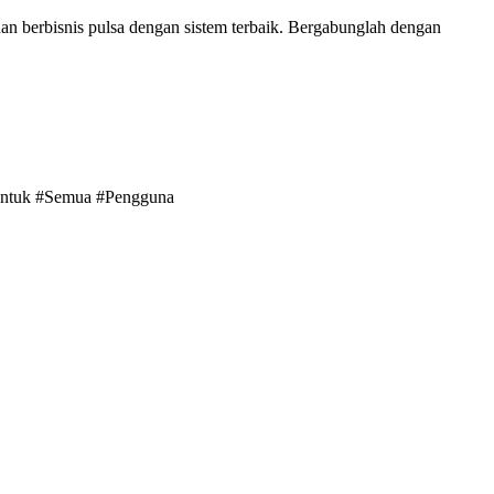
n berbisnis pulsa dengan sistem terbaik. Bergabunglah dengan
#untuk #Semua #Pengguna