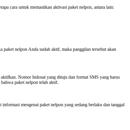
apa cara untuk memastikan aktivasi paket nelpon, antara lain:
a paket nelpon Anda sudah aktif, maka panggilan tersebut akan
 aktifkan. Nomor Indosat yang dituju dan format SMS yang harus
ahwa paket nelpon telah aktif.
 informasi mengenai paket nelpon yang sedang berlaku dan tanggal