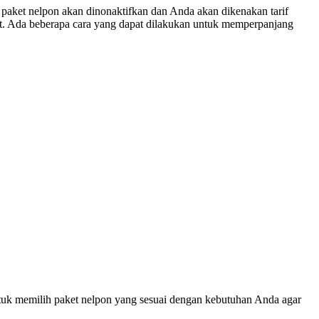
ka paket nelpon akan dinonaktifkan dan Anda akan dikenakan tarif
but. Ada beberapa cara yang dapat dilakukan untuk memperpanjang
tuk memilih paket nelpon yang sesuai dengan kebutuhan Anda agar