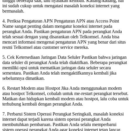
tunggu beberapa saat, lalu nyalakan kembali. Kadang-kadang, hal
ini sudah cukup untuk mengatasi masalah koneksi internet yang
bermasalah.
4. Periksa Pengaturan APN Pengaturan APN atau Access Point
Name sangat penting dalam mengatur koneksi internet pada
perangkat Anda. Pastikan pengaturan APN pada perangkat Anda
telah sesuai dengan yang disarankan oleh Telkomsel. Anda bisa
mencari informasi mengenai pengaturan APN yang benar dari situs
resmi Telkomsel atau customer service mereka.
5. Cek Ketersediaan Jaringan Data Seluler Pastikan bahwa jaringan
data seluler di perangkat Anda telah diaktifkan. Beberapa perangkat
memiliki opsi untuk mematikan jaringan data seluler secara
sementara. Pastikan Anda telah mengaktifkannya kembali jika
sebelumnya dimatikan.
6. Restart Modem atau Hostpot Jika Anda menggunakan modem
atau hostpot Telkomsel, cobalah untuk me-restart perangkat tersebut.
Matikan dan hidupkan kembali modem atau hostpot, lalu coba untuk
terhubung kembali dengan perangkat Anda.
7. Perbarui Sistem Operasi Perangkat Seringkali, masalah koneksi
internet dapat terjadi karena sistem operasi perangkat Anda
membutuhkan pembaruan. Pastikan Anda selalu memperbarui
sistem operasi perangkat Anda agar koneksi internet tetap lancar.