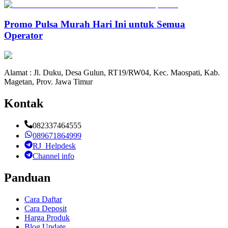
Promo Pulsa Murah Hari Ini untuk Semua
Operator
Alamat : Jl. Duku, Desa Gulun, RT19/RW04, Kec. Maospati, Kab.
Magetan, Prov. Jawa Timur
Kontak
082337464555
089671864999
RJ_Helpdesk
Channel info
Panduan
Cara Daftar
Cara Deposit
Harga Produk
Blog Update