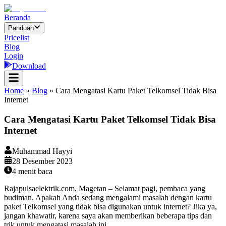
Beranda
Panduan
Pricelist
Blog
Login
Download
Home
»
Blog
»
Cara Mengatasi Kartu Paket Telkomsel Tidak Bisa
Internet
Cara Mengatasi Kartu Paket Telkomsel Tidak Bisa
Internet
Muhammad Hayyi
28 Desember 2023
4
menit baca
Rajapulsaelektrik.com, Magetan – Selamat pagi, pembaca yang
budiman. Apakah Anda sedang mengalami masalah dengan kartu
paket Telkomsel yang tidak bisa digunakan untuk internet? Jika ya,
jangan khawatir, karena saya akan memberikan beberapa tips dan
trik untuk mengatasi masalah ini.