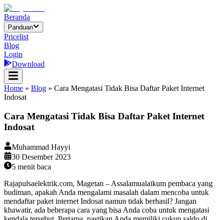
Beranda
Panduan
Pricelist
Blog
Login
Download
Home
»
Blog
»
Cara Mengatasi Tidak Bisa Daftar Paket Internet
Indosat
Cara Mengatasi Tidak Bisa Daftar Paket Internet
Indosat
Muhammad Hayyi
30 Desember 2023
5
menit baca
Rajapulsaelektrik.com, Magetan – Assalamualaikum pembaca yang
budiman, apakah Anda mengalami masalah dalam mencoba untuk
mendaftar paket internet Indosat namun tidak berhasil? Jangan
khawatir, ada beberapa cara yang bisa Anda coba untuk mengatasi
kendala tersebut. Pertama, pastikan Anda memiliki cukup saldo di