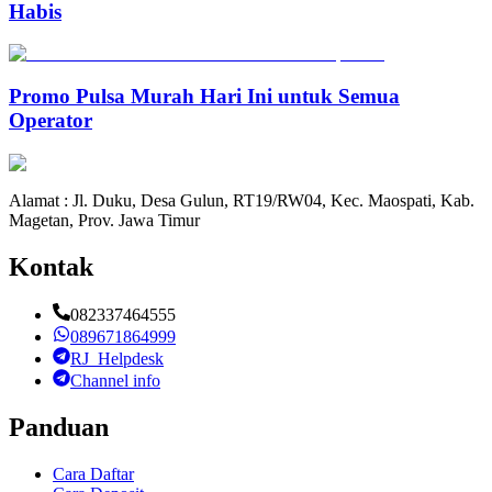
Habis
Promo Pulsa Murah Hari Ini untuk Semua
Operator
Alamat : Jl. Duku, Desa Gulun, RT19/RW04, Kec. Maospati, Kab.
Magetan, Prov. Jawa Timur
Kontak
082337464555
089671864999
RJ_Helpdesk
Channel info
Panduan
Cara Daftar