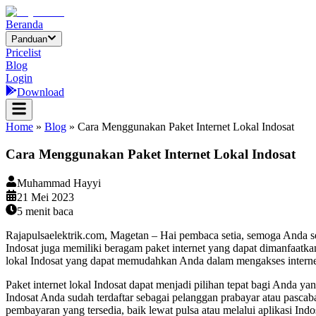
Beranda
Panduan
Pricelist
Blog
Login
Download
Home
»
Blog
»
Cara Menggunakan Paket Internet Lokal Indosat
Cara Menggunakan Paket Internet Lokal Indosat
Muhammad Hayyi
21 Mei 2023
5
menit baca
Rajapulsaelektrik.com, Magetan – Hai pembaca setia, semoga Anda sela
Indosat juga memiliki beragam paket internet yang dapat dimanfaatk
lokal Indosat yang dapat memudahkan Anda dalam mengakses interne
Paket internet lokal Indosat dapat menjadi pilihan tepat bagi Anda 
Indosat Anda sudah terdaftar sebagai pelanggan prabayar atau pascaba
pembayaran yang tersedia, baik lewat pulsa atau melalui aplikasi In