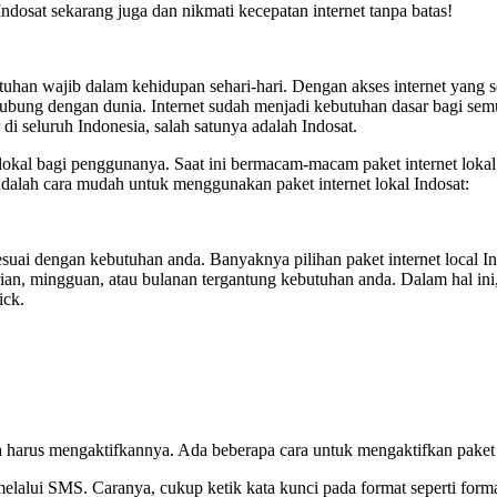
Indosat sekarang juga dan nikmati kecepatan internet tanpa batas!
utuhan wajib dalam kehidupan sehari-hari. Dengan akses internet yang
rhubung dengan dunia. Internet sudah menjadi kebutuhan dasar bagi se
di seluruh Indonesia, salah satunya adalah Indosat.
lokal bagi penggunanya. Saat ini bermacam-macam paket internet lokal I
 adalah cara mudah untuk menggunakan paket internet lokal Indosat:
sesuai dengan kebutuhan anda. Banyaknya pilihan paket internet local
ian, mingguan, atau bulanan tergantung kebutuhan anda. Dalam hal ini
ick.
harus mengaktifkannya. Ada beberapa cara untuk mengaktifkan paket in
elalui SMS. Caranya, cukup ketik kata kunci pada format seperti form