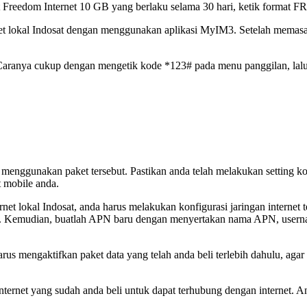
 Freedom Internet 10 GB yang berlaku selama 30 hari, ketik format FR
et lokal Indosat dengan menggunakan aplikasi MyIM3. Setelah memasan
Caranya cukup dengan mengetik kode *123# pada menu panggilan, lalu ak
 menggunakan paket tersebut. Pastikan anda telah melakukan setting konf
 mobile anda.
rnet lokal Indosat, anda harus melakukan konfigurasi jaringan interne
). Kemudian, buatlah APN baru dengan menyertakan nama APN, userna
arus mengaktifkan paket data yang telah anda beli terlebih dahulu, ag
rnet yang sudah anda beli untuk dapat terhubung dengan internet. An