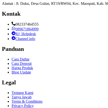
Alamat : Jl. Duku, Desa Gulun, RT19/RW04, Kec. Maospati, Kab. M
Kontak
082337464555
089671864999
RJ_Helpdesk
Channel info
Panduan
Cara Daftar
Cara Deposit
Harga Produk
Blog Update
Legal
Tentang Kami
Tanya Jawab
Terms & Conditions
Privacy Policy