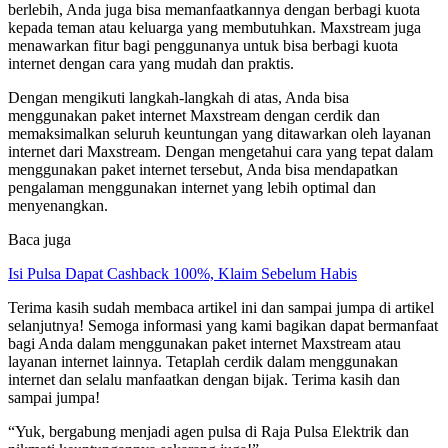
berlebih, Anda juga bisa memanfaatkannya dengan berbagi kuota
kepada teman atau keluarga yang membutuhkan. Maxstream juga
menawarkan fitur bagi penggunanya untuk bisa berbagi kuota
internet dengan cara yang mudah dan praktis.
Dengan mengikuti langkah-langkah di atas, Anda bisa
menggunakan paket internet Maxstream dengan cerdik dan
memaksimalkan seluruh keuntungan yang ditawarkan oleh layanan
internet dari Maxstream. Dengan mengetahui cara yang tepat dalam
menggunakan paket internet tersebut, Anda bisa mendapatkan
pengalaman menggunakan internet yang lebih optimal dan
menyenangkan.
Baca juga
Isi Pulsa Dapat Cashback 100%, Klaim Sebelum Habis
Terima kasih sudah membaca artikel ini dan sampai jumpa di artikel
selanjutnya! Semoga informasi yang kami bagikan dapat bermanfaat
bagi Anda dalam menggunakan paket internet Maxstream atau
layanan internet lainnya. Tetaplah cerdik dalam menggunakan
internet dan selalu manfaatkan dengan bijak. Terima kasih dan
sampai jumpa!
“Yuk, bergabung menjadi agen pulsa di Raja Pulsa Elektrik dan