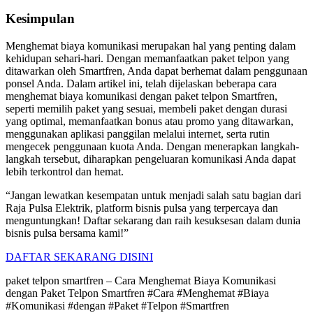
Kesimpulan
Menghemat biaya komunikasi merupakan hal yang penting dalam
kehidupan sehari-hari. Dengan memanfaatkan paket telpon yang
ditawarkan oleh Smartfren, Anda dapat berhemat dalam penggunaan
ponsel Anda. Dalam artikel ini, telah dijelaskan beberapa cara
menghemat biaya komunikasi dengan paket telpon Smartfren,
seperti memilih paket yang sesuai, membeli paket dengan durasi
yang optimal, memanfaatkan bonus atau promo yang ditawarkan,
menggunakan aplikasi panggilan melalui internet, serta rutin
mengecek penggunaan kuota Anda. Dengan menerapkan langkah-
langkah tersebut, diharapkan pengeluaran komunikasi Anda dapat
lebih terkontrol dan hemat.
“Jangan lewatkan kesempatan untuk menjadi salah satu bagian dari
Raja Pulsa Elektrik, platform bisnis pulsa yang terpercaya dan
menguntungkan! Daftar sekarang dan raih kesuksesan dalam dunia
bisnis pulsa bersama kami!”
DAFTAR SEKARANG DISINI
paket telpon smartfren – Cara Menghemat Biaya Komunikasi
dengan Paket Telpon Smartfren #Cara #Menghemat #Biaya
#Komunikasi #dengan #Paket #Telpon #Smartfren