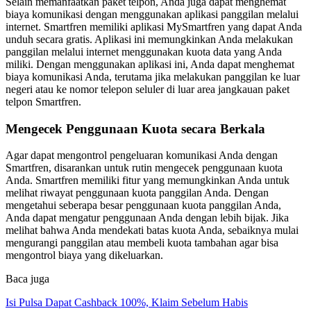
Selain memanfaatkan paket telpon, Anda juga dapat menghemat
biaya komunikasi dengan menggunakan aplikasi panggilan melalui
internet. Smartfren memiliki aplikasi MySmartfren yang dapat Anda
unduh secara gratis. Aplikasi ini memungkinkan Anda melakukan
panggilan melalui internet menggunakan kuota data yang Anda
miliki. Dengan menggunakan aplikasi ini, Anda dapat menghemat
biaya komunikasi Anda, terutama jika melakukan panggilan ke luar
negeri atau ke nomor telepon seluler di luar area jangkauan paket
telpon Smartfren.
Mengecek Penggunaan Kuota secara Berkala
Agar dapat mengontrol pengeluaran komunikasi Anda dengan
Smartfren, disarankan untuk rutin mengecek penggunaan kuota
Anda. Smartfren memiliki fitur yang memungkinkan Anda untuk
melihat riwayat penggunaan kuota panggilan Anda. Dengan
mengetahui seberapa besar penggunaan kuota panggilan Anda,
Anda dapat mengatur penggunaan Anda dengan lebih bijak. Jika
melihat bahwa Anda mendekati batas kuota Anda, sebaiknya mulai
mengurangi panggilan atau membeli kuota tambahan agar bisa
mengontrol biaya yang dikeluarkan.
Baca juga
Isi Pulsa Dapat Cashback 100%, Klaim Sebelum Habis