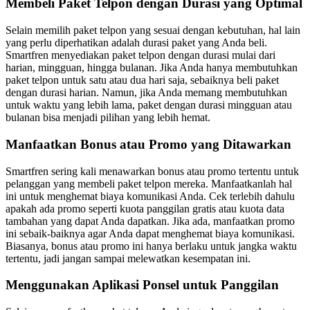
Membeli Paket Telpon dengan Durasi yang Optimal
Selain memilih paket telpon yang sesuai dengan kebutuhan, hal lain
yang perlu diperhatikan adalah durasi paket yang Anda beli.
Smartfren menyediakan paket telpon dengan durasi mulai dari
harian, mingguan, hingga bulanan. Jika Anda hanya membutuhkan
paket telpon untuk satu atau dua hari saja, sebaiknya beli paket
dengan durasi harian. Namun, jika Anda memang membutuhkan
untuk waktu yang lebih lama, paket dengan durasi mingguan atau
bulanan bisa menjadi pilihan yang lebih hemat.
Manfaatkan Bonus atau Promo yang Ditawarkan
Smartfren sering kali menawarkan bonus atau promo tertentu untuk
pelanggan yang membeli paket telpon mereka. Manfaatkanlah hal
ini untuk menghemat biaya komunikasi Anda. Cek terlebih dahulu
apakah ada promo seperti kuota panggilan gratis atau kuota data
tambahan yang dapat Anda dapatkan. Jika ada, manfaatkan promo
ini sebaik-baiknya agar Anda dapat menghemat biaya komunikasi.
Biasanya, bonus atau promo ini hanya berlaku untuk jangka waktu
tertentu, jadi jangan sampai melewatkan kesempatan ini.
Menggunakan Aplikasi Ponsel untuk Panggilan