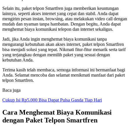
Selain itu, paket telpon Smartfren juga memberikan keuntungan
lainnya, seperti akses internet yang cepat dan stabil. Anda dapat
mengirim pesan instan, browsing, atau melakukan video call dengan
mudah dan nyaman tanpa hambatan. Dengan begitu, Anda dapat
menghemat biaya komunikasi telepon dan internet sekaligus.
Jadi, jika Anda ingin menghemat biaya komunikasi tanpa
mengurangi kebutuhan akan akses internet, paket telpon Smartfren
bisa menjadi solusi yang tepat. Nikmati fitur-fitur menarik serta tarif
yang terjangkau dengan memilih paket yang sesuai dengan
kebutuhan Anda.
Terima kasih telah membaca, semoga informasi ini bermanfaat bagi
Anda. Selamat mencoba dan selamat menikmati manfaat dari paket
telpon Smartfren.
Baca juga
Cukup Isi Rp5.000 Bisa Dapat Pulsa Ganda Tiap Hari
Cara Menghemat Biaya Komunikasi
dengan Paket Telpon Smartfren