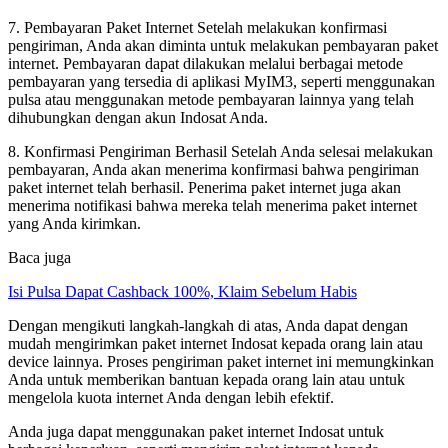
7. Pembayaran Paket Internet Setelah melakukan konfirmasi
pengiriman, Anda akan diminta untuk melakukan pembayaran paket
internet. Pembayaran dapat dilakukan melalui berbagai metode
pembayaran yang tersedia di aplikasi MyIM3, seperti menggunakan
pulsa atau menggunakan metode pembayaran lainnya yang telah
dihubungkan dengan akun Indosat Anda.
8. Konfirmasi Pengiriman Berhasil Setelah Anda selesai melakukan
pembayaran, Anda akan menerima konfirmasi bahwa pengiriman
paket internet telah berhasil. Penerima paket internet juga akan
menerima notifikasi bahwa mereka telah menerima paket internet
yang Anda kirimkan.
Baca juga
Isi Pulsa Dapat Cashback 100%, Klaim Sebelum Habis
Dengan mengikuti langkah-langkah di atas, Anda dapat dengan
mudah mengirimkan paket internet Indosat kepada orang lain atau
device lainnya. Proses pengiriman paket internet ini memungkinkan
Anda untuk memberikan bantuan kepada orang lain atau untuk
mengelola kuota internet Anda dengan lebih efektif.
Anda juga dapat menggunakan paket internet Indosat untuk