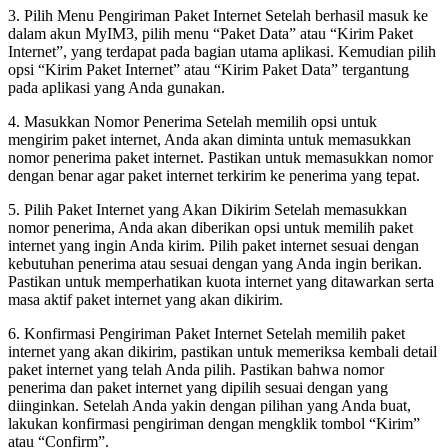
3. Pilih Menu Pengiriman Paket Internet Setelah berhasil masuk ke
dalam akun MyIM3, pilih menu “Paket Data” atau “Kirim Paket
Internet”, yang terdapat pada bagian utama aplikasi. Kemudian pilih
opsi “Kirim Paket Internet” atau “Kirim Paket Data” tergantung
pada aplikasi yang Anda gunakan.
4. Masukkan Nomor Penerima Setelah memilih opsi untuk
mengirim paket internet, Anda akan diminta untuk memasukkan
nomor penerima paket internet. Pastikan untuk memasukkan nomor
dengan benar agar paket internet terkirim ke penerima yang tepat.
5. Pilih Paket Internet yang Akan Dikirim Setelah memasukkan
nomor penerima, Anda akan diberikan opsi untuk memilih paket
internet yang ingin Anda kirim. Pilih paket internet sesuai dengan
kebutuhan penerima atau sesuai dengan yang Anda ingin berikan.
Pastikan untuk memperhatikan kuota internet yang ditawarkan serta
masa aktif paket internet yang akan dikirim.
6. Konfirmasi Pengiriman Paket Internet Setelah memilih paket
internet yang akan dikirim, pastikan untuk memeriksa kembali detail
paket internet yang telah Anda pilih. Pastikan bahwa nomor
penerima dan paket internet yang dipilih sesuai dengan yang
diinginkan. Setelah Anda yakin dengan pilihan yang Anda buat,
lakukan konfirmasi pengiriman dengan mengklik tombol “Kirim”
atau “Confirm”.