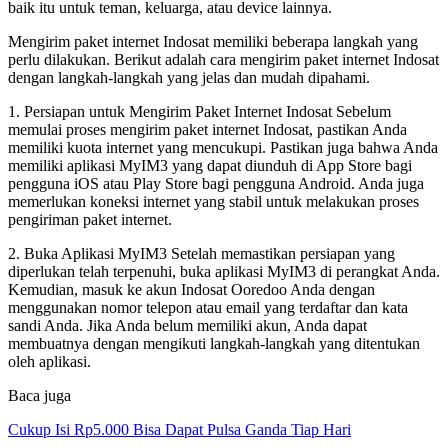
baik itu untuk teman, keluarga, atau device lainnya.
Mengirim paket internet Indosat memiliki beberapa langkah yang
perlu dilakukan. Berikut adalah cara mengirim paket internet Indosat
dengan langkah-langkah yang jelas dan mudah dipahami.
1. Persiapan untuk Mengirim Paket Internet Indosat Sebelum
memulai proses mengirim paket internet Indosat, pastikan Anda
memiliki kuota internet yang mencukupi. Pastikan juga bahwa Anda
memiliki aplikasi MyIM3 yang dapat diunduh di App Store bagi
pengguna iOS atau Play Store bagi pengguna Android. Anda juga
memerlukan koneksi internet yang stabil untuk melakukan proses
pengiriman paket internet.
2. Buka Aplikasi MyIM3 Setelah memastikan persiapan yang
diperlukan telah terpenuhi, buka aplikasi MyIM3 di perangkat Anda.
Kemudian, masuk ke akun Indosat Ooredoo Anda dengan
menggunakan nomor telepon atau email yang terdaftar dan kata
sandi Anda. Jika Anda belum memiliki akun, Anda dapat
membuatnya dengan mengikuti langkah-langkah yang ditentukan
oleh aplikasi.
Baca juga
Cukup Isi Rp5.000 Bisa Dapat Pulsa Ganda Tiap Hari