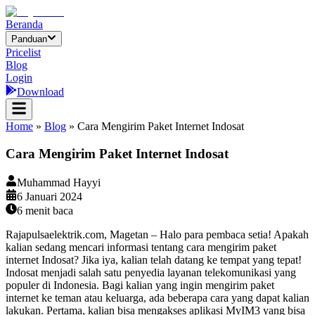
Beranda
Panduan
Pricelist
Blog
Login
Download
Home
»
Blog
»
Cara Mengirim Paket Internet Indosat
Cara Mengirim Paket Internet Indosat
Muhammad Hayyi
6 Januari 2024
6
menit baca
Rajapulsaelektrik.com, Magetan – Halo para pembaca setia! Apakah
kalian sedang mencari informasi tentang cara mengirim paket
internet Indosat? Jika iya, kalian telah datang ke tempat yang tepat!
Indosat menjadi salah satu penyedia layanan telekomunikasi yang
populer di Indonesia. Bagi kalian yang ingin mengirim paket
internet ke teman atau keluarga, ada beberapa cara yang dapat kalian
lakukan. Pertama, kalian bisa mengakses aplikasi MyIM3 yang bisa