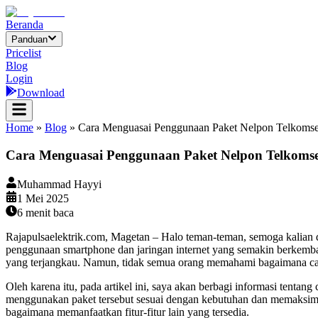
Beranda
Panduan
Pricelist
Blog
Login
Download
Home
»
Blog
»
Cara Menguasai Penggunaan Paket Nelpon Telkoms
Cara Menguasai Penggunaan Paket Nelpon Telkoms
Muhammad Hayyi
1 Mei 2025
6
menit baca
Rajapulsaelektrik.com, Magetan – Halo teman-teman, semoga kalian dala
penggunaan smartphone dan jaringan internet yang semakin berkemban
yang terjangkau. Namun, tidak semua orang memahami bagaimana car
Oleh karena itu, pada artikel ini, saya akan berbagi informasi tent
menggunakan paket tersebut sesuai dengan kebutuhan dan memaksimalk
bagaimana memanfaatkan fitur-fitur lain yang tersedia.