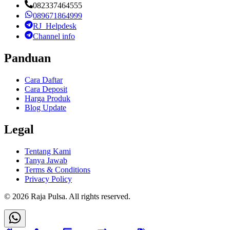
082337464555
089671864999
RJ_Helpdesk
Channel info
Panduan
Cara Daftar
Cara Deposit
Harga Produk
Blog Update
Legal
Tentang Kami
Tanya Jawab
Terms & Conditions
Privacy Policy
©
2026
Raja Pulsa
. All rights reserved.