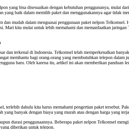
elpon yang bisa disesuaikan dengan kebutuhan penggunanya, mulai dari
man yang baik dalam memilih paket dan menggunakannya agar tidak me
am dan mudah dalam menguasai penggunaan paket nelpon Telkomsel. Hal 
ikasi. Mari kita mulai untuk lebih memahami dan memanfaatkan jaring
h
esar dan terkenal di Indonesia. Telkomsel telah memperkenalkan banyak
i sangat membantu bagi orang-orang yang membutuhkan telepon dalam 
pengguna baru. Oleh karena itu, artikel ini akan memberikan panduan
 terlebih dahulu kita harus memahami pengertian paket tersebut. Pak
 yang banyak dengan biaya yang murah atau dengan harga yang terj
ga maupun durasi penggunaannya. Beberapa paket nelpon Telkomsel meng
 yang diberikan untuk telepon.