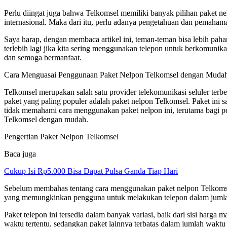
Perlu diingat juga bahwa Telkomsel memiliki banyak pilihan paket n
internasional. Maka dari itu, perlu adanya pengetahuan dan pemaha
Saya harap, dengan membaca artikel ini, teman-teman bisa lebih pah
terlebih lagi jika kita sering menggunakan telepon untuk berkomun
dan semoga bermanfaat.
Cara Menguasai Penggunaan Paket Nelpon Telkomsel dengan Muda
Telkomsel merupakan salah satu provider telekomunikasi seluler terb
paket yang paling populer adalah paket nelpon Telkomsel. Paket in
tidak memahami cara menggunakan paket nelpon ini, terutama bagi 
Telkomsel dengan mudah.
Pengertian Paket Nelpon Telkomsel
Baca juga
Cukup Isi Rp5.000 Bisa Dapat Pulsa Ganda Tiap Hari
Sebelum membahas tentang cara menggunakan paket nelpon Telkomsel,
yang memungkinkan pengguna untuk melakukan telepon dalam jumlah
Paket telepon ini tersedia dalam banyak variasi, baik dari sisi har
waktu tertentu, sedangkan paket lainnya terbatas dalam jumlah waktu