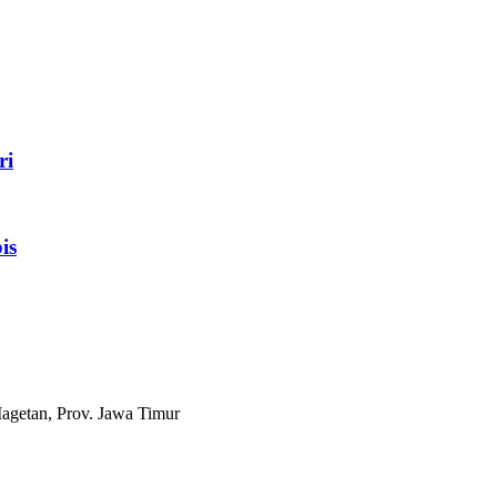
ri
is
agetan, Prov. Jawa Timur