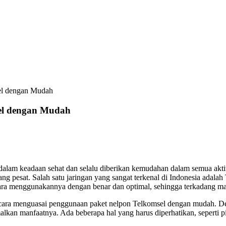
el dengan Mudah
el dengan Mudah
m keadaan sehat dan selalu diberikan kemudahan dalam semua aktivitas k
g pesat. Salah satu jaringan yang sangat terkenal di Indonesia adal
a menggunakannya dengan benar dan optimal, sehingga terkadang masi
ang cara menguasai penggunaan paket nelpon Telkomsel dengan mudah. D
an manfaatnya. Ada beberapa hal yang harus diperhatikan, seperti pil