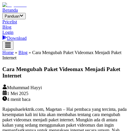
Beranda
Panduan
Pricelist
Blog
Login
Download
Home
»
Blog
»
Cara Mengubah Paket Videomax Menjadi Paket
Internet
Cara Mengubah Paket Videomax Menjadi Paket
Internet
Muhammad Hayyi
1 Mei 2025
4
menit baca
Rajapulsaelektrik.com, Magetan – Hai pembaca yang tercinta, pada
kesempatan kali ini kita akan membahas tentang cara mengubah
paket videomax menjadi paket internet. Mungkin ada di antara
kalian yang sedang menggunakan paket videomax dan ingin
memanfaatkannya untuk mengakses internet secara umum. Nah,