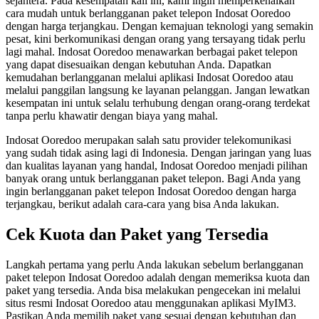
sejahtera. Pada kesempatan kali ini, kami ingin memperkenalkan
cara mudah untuk berlangganan paket telepon Indosat Ooredoo
dengan harga terjangkau. Dengan kemajuan teknologi yang semakin
pesat, kini berkomunikasi dengan orang yang tersayang tidak perlu
lagi mahal. Indosat Ooredoo menawarkan berbagai paket telepon
yang dapat disesuaikan dengan kebutuhan Anda. Dapatkan
kemudahan berlangganan melalui aplikasi Indosat Ooredoo atau
melalui panggilan langsung ke layanan pelanggan. Jangan lewatkan
kesempatan ini untuk selalu terhubung dengan orang-orang terdekat
tanpa perlu khawatir dengan biaya yang mahal.
Indosat Ooredoo merupakan salah satu provider telekomunikasi
yang sudah tidak asing lagi di Indonesia. Dengan jaringan yang luas
dan kualitas layanan yang handal, Indosat Ooredoo menjadi pilihan
banyak orang untuk berlangganan paket telepon. Bagi Anda yang
ingin berlangganan paket telepon Indosat Ooredoo dengan harga
terjangkau, berikut adalah cara-cara yang bisa Anda lakukan.
Cek Kuota dan Paket yang Tersedia
Langkah pertama yang perlu Anda lakukan sebelum berlangganan
paket telepon Indosat Ooredoo adalah dengan memeriksa kuota dan
paket yang tersedia. Anda bisa melakukan pengecekan ini melalui
situs resmi Indosat Ooredoo atau menggunakan aplikasi MyIM3.
Pastikan Anda memilih paket yang sesuai dengan kebutuhan dan