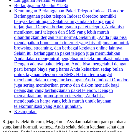
Langganan Melalui Website
Berlangganan Melalui *123#
Keuntungan Berlangganan Paket Telepon Indosat Ooredoo
Berlangganan paket telepon Indosat Ooredoo memiliki
banyak keuntungan. Salah satunya adalah harga yang
terjangkau. Dengan berlangganan paket telepon, Anda bisa
menikmati tarif telepon dan SMS yang lebih murah
dibandingkan dengan tarif normal. Selain itu, Anda juga bisa
mendapatkan bonus kuota internet yang bisa digunakan untuk
browsing, streaming, dan berbagai kegiatan online lainnya.
Selain itu, berlangganan paket telepon juga memudahkan
Anda dalam mengontrol pengeluaran telekomunikasi bulanan.
Dengan adanya paket telepon, Anda bisa mengetahui dengan
pasti berapa biaya yang harus Anda keluarkan setiap bulan
untuk layanan telepon dan SMS. Hal ini tentu sangat
membantu dalam mengatur keuangan Anda. Indosat Ooredoo
juga sering memberikan promo dan diskon menarik bagi
pelanggan yang berlangganan paket telepon. Dengan
memanfaatkan promo-promo tersebut, Anda bisa
mendapatkan harga yang lebih murah untuk layanan
telekomunikasi yang Anda gunakan.
Kesimpulan
Rajapulsaelektrik.com, Magetan – Assalamualaikum para pembaca
yang kami hormati, semoga Anda selalu dalam keadaan sehat dan