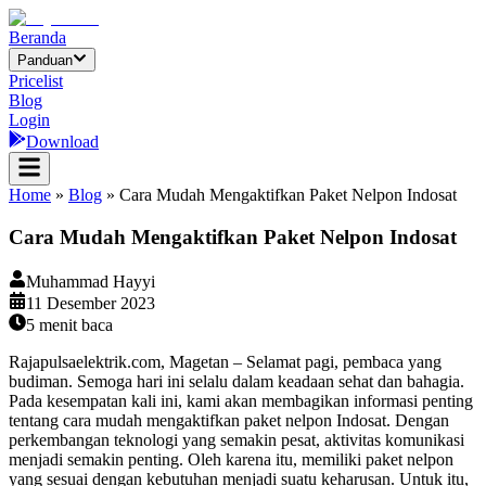
Beranda
Panduan
Pricelist
Blog
Login
Download
Home
»
Blog
»
Cara Mudah Mengaktifkan Paket Nelpon Indosat
Cara Mudah Mengaktifkan Paket Nelpon Indosat
Muhammad Hayyi
11 Desember 2023
5
menit baca
Rajapulsaelektrik.com, Magetan – Selamat pagi, pembaca yang
budiman. Semoga hari ini selalu dalam keadaan sehat dan bahagia.
Pada kesempatan kali ini, kami akan membagikan informasi penting
tentang cara mudah mengaktifkan paket nelpon Indosat. Dengan
perkembangan teknologi yang semakin pesat, aktivitas komunikasi
menjadi semakin penting. Oleh karena itu, memiliki paket nelpon
yang sesuai dengan kebutuhan menjadi suatu keharusan. Untuk itu,