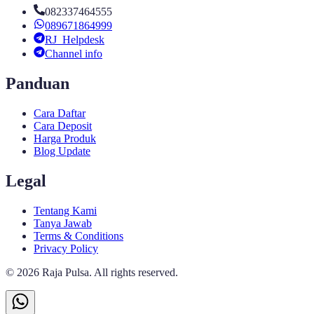
082337464555
089671864999
RJ_Helpdesk
Channel info
Panduan
Cara Daftar
Cara Deposit
Harga Produk
Blog Update
Legal
Tentang Kami
Tanya Jawab
Terms & Conditions
Privacy Policy
©
2026
Raja Pulsa
. All rights reserved.