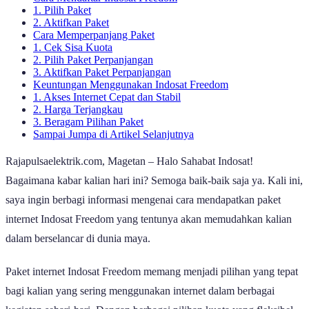
1. Pilih Paket
2. Aktifkan Paket
Cara Memperpanjang Paket
1. Cek Sisa Kuota
2. Pilih Paket Perpanjangan
3. Aktifkan Paket Perpanjangan
Keuntungan Menggunakan Indosat Freedom
1. Akses Internet Cepat dan Stabil
2. Harga Terjangkau
3. Beragam Pilihan Paket
Sampai Jumpa di Artikel Selanjutnya
Rajapulsaelektrik.com, Magetan – Halo Sahabat Indosat!
Bagaimana kabar kalian hari ini? Semoga baik-baik saja ya. Kali ini,
saya ingin berbagi informasi mengenai cara mendapatkan paket
internet Indosat Freedom yang tentunya akan memudahkan kalian
dalam berselancar di dunia maya.
Paket internet Indosat Freedom memang menjadi pilihan yang tepat
bagi kalian yang sering menggunakan internet dalam berbagai