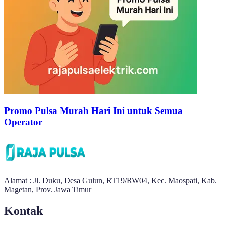
Promo Pulsa Murah Hari Ini untuk Semua
Operator
Alamat : Jl. Duku, Desa Gulun, RT19/RW04, Kec. Maospati, Kab.
Magetan, Prov. Jawa Timur
Kontak