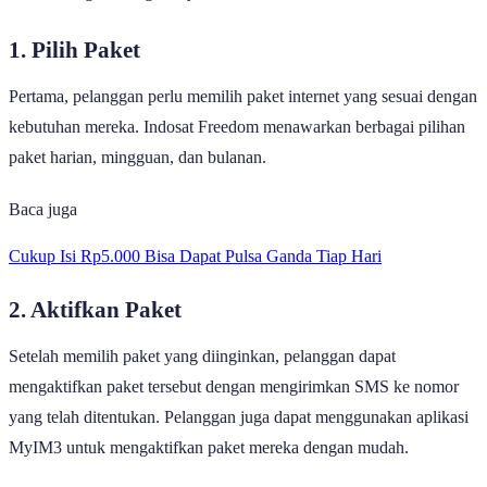
1. Pilih Paket
Pertama, pelanggan perlu memilih paket internet yang sesuai dengan
kebutuhan mereka. Indosat Freedom menawarkan berbagai pilihan
paket harian, mingguan, dan bulanan.
Baca juga
Cukup Isi Rp5.000 Bisa Dapat Pulsa Ganda Tiap Hari
2. Aktifkan Paket
Setelah memilih paket yang diinginkan, pelanggan dapat
mengaktifkan paket tersebut dengan mengirimkan SMS ke nomor
yang telah ditentukan. Pelanggan juga dapat menggunakan aplikasi
MyIM3 untuk mengaktifkan paket mereka dengan mudah.