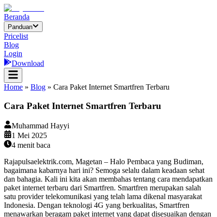
Beranda
Panduan
Pricelist
Blog
Login
Download
Home
»
Blog
»
Cara Paket Internet Smartfren Terbaru
Cara Paket Internet Smartfren Terbaru
Muhammad Hayyi
1 Mei 2025
4
menit baca
Rajapulsaelektrik.com, Magetan – Halo Pembaca yang Budiman,
bagaimana kabarnya hari ini? Semoga selalu dalam keadaan sehat
dan bahagia. Kali ini kita akan membahas tentang cara mendapatkan
paket internet terbaru dari Smartfren. Smartfren merupakan salah
satu provider telekomunikasi yang telah lama dikenal masyarakat
Indonesia. Dengan teknologi 4G yang berkualitas, Smartfren
menawarkan beragam paket internet yang dapat disesuaikan dengan