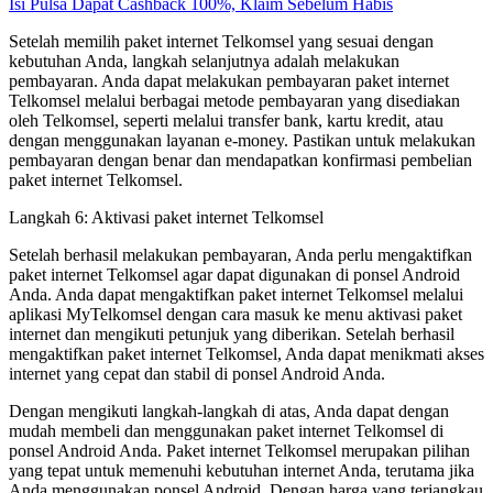
Isi Pulsa Dapat Cashback 100%, Klaim Sebelum Habis
Setelah memilih paket internet Telkomsel yang sesuai dengan
kebutuhan Anda, langkah selanjutnya adalah melakukan
pembayaran. Anda dapat melakukan pembayaran paket internet
Telkomsel melalui berbagai metode pembayaran yang disediakan
oleh Telkomsel, seperti melalui transfer bank, kartu kredit, atau
dengan menggunakan layanan e-money. Pastikan untuk melakukan
pembayaran dengan benar dan mendapatkan konfirmasi pembelian
paket internet Telkomsel.
Langkah 6: Aktivasi paket internet Telkomsel
Setelah berhasil melakukan pembayaran, Anda perlu mengaktifkan
paket internet Telkomsel agar dapat digunakan di ponsel Android
Anda. Anda dapat mengaktifkan paket internet Telkomsel melalui
aplikasi MyTelkomsel dengan cara masuk ke menu aktivasi paket
internet dan mengikuti petunjuk yang diberikan. Setelah berhasil
mengaktifkan paket internet Telkomsel, Anda dapat menikmati akses
internet yang cepat dan stabil di ponsel Android Anda.
Dengan mengikuti langkah-langkah di atas, Anda dapat dengan
mudah membeli dan menggunakan paket internet Telkomsel di
ponsel Android Anda. Paket internet Telkomsel merupakan pilihan
yang tepat untuk memenuhi kebutuhan internet Anda, terutama jika
Anda menggunakan ponsel Android. Dengan harga yang terjangkau