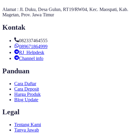
Alamat : Jl. Duku, Desa Gulun, RT19/RW04, Kec. Maospati, Kab.
Magetan, Prov. Jawa Timur
Kontak
082337464555
089671864999
RJ_Helpdesk
Channel info
Panduan
Cara Daftar
Cara Deposit
Harga Produk
Blog Update
Legal
Tentang Kami
Tanya Jawab