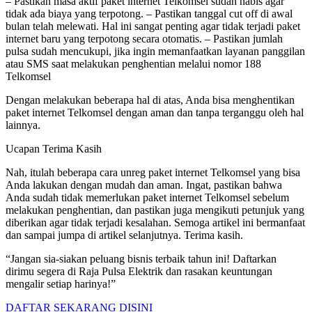
– Pastikan masa aktif paket internet Telkomsel sudah habis agar
tidak ada biaya yang terpotong. – Pastikan tanggal cut off di awal
bulan telah melewati. Hal ini sangat penting agar tidak terjadi paket
internet baru yang terpotong secara otomatis. – Pastikan jumlah
pulsa sudah mencukupi, jika ingin memanfaatkan layanan panggilan
atau SMS saat melakukan penghentian melalui nomor 188
Telkomsel
Dengan melakukan beberapa hal di atas, Anda bisa menghentikan
paket internet Telkomsel dengan aman dan tanpa terganggu oleh hal
lainnya.
Ucapan Terima Kasih
Nah, itulah beberapa cara unreg paket internet Telkomsel yang bisa
Anda lakukan dengan mudah dan aman. Ingat, pastikan bahwa
Anda sudah tidak memerlukan paket internet Telkomsel sebelum
melakukan penghentian, dan pastikan juga mengikuti petunjuk yang
diberikan agar tidak terjadi kesalahan. Semoga artikel ini bermanfaat
dan sampai jumpa di artikel selanjutnya. Terima kasih.
“Jangan sia-siakan peluang bisnis terbaik tahun ini! Daftarkan
dirimu segera di Raja Pulsa Elektrik dan rasakan keuntungan
mengalir setiap harinya!”
DAFTAR SEKARANG DISINI