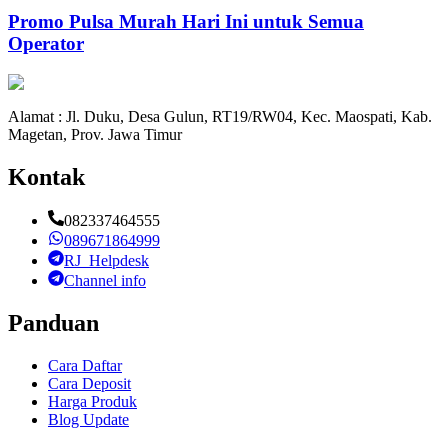
Promo Pulsa Murah Hari Ini untuk Semua
Operator
Alamat : Jl. Duku, Desa Gulun, RT19/RW04, Kec. Maospati, Kab.
Magetan, Prov. Jawa Timur
Kontak
082337464555
089671864999
RJ_Helpdesk
Channel info
Panduan
Cara Daftar
Cara Deposit
Harga Produk
Blog Update