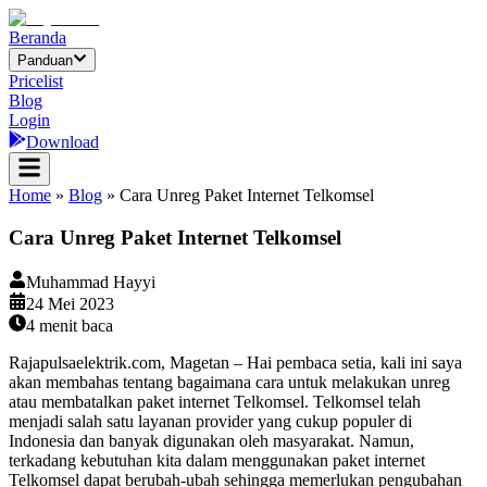
Beranda
Panduan
Pricelist
Blog
Login
Download
Home
»
Blog
»
Cara Unreg Paket Internet Telkomsel
Cara Unreg Paket Internet Telkomsel
Muhammad Hayyi
24 Mei 2023
4
menit baca
Rajapulsaelektrik.com, Magetan – Hai pembaca setia, kali ini saya
akan membahas tentang bagaimana cara untuk melakukan unreg
atau membatalkan paket internet Telkomsel. Telkomsel telah
menjadi salah satu layanan provider yang cukup populer di
Indonesia dan banyak digunakan oleh masyarakat. Namun,
terkadang kebutuhan kita dalam menggunakan paket internet
Telkomsel dapat berubah-ubah sehingga memerlukan pengubahan