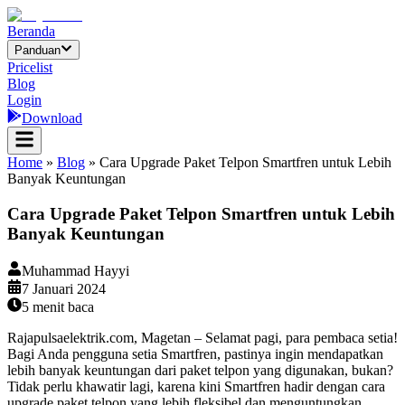
Beranda
Panduan
Pricelist
Blog
Login
Download
Home
»
Blog
»
Cara Upgrade Paket Telpon Smartfren untuk Lebih
Banyak Keuntungan
Cara Upgrade Paket Telpon Smartfren untuk Lebih
Banyak Keuntungan
Muhammad Hayyi
7 Januari 2024
5
menit baca
Rajapulsaelektrik.com, Magetan – Selamat pagi, para pembaca setia!
Bagi Anda pengguna setia Smartfren, pastinya ingin mendapatkan
lebih banyak keuntungan dari paket telpon yang digunakan, bukan?
Tidak perlu khawatir lagi, karena kini Smartfren hadir dengan cara
upgrade paket telpon yang lebih fleksibel dan menguntungkan.