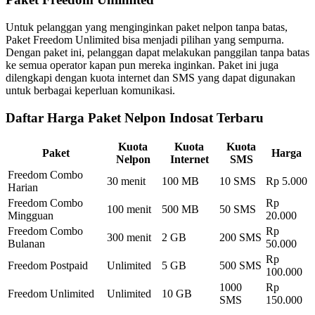
Untuk pelanggan yang menginginkan paket nelpon tanpa batas,
Paket Freedom Unlimited bisa menjadi pilihan yang sempurna.
Dengan paket ini, pelanggan dapat melakukan panggilan tanpa batas
ke semua operator kapan pun mereka inginkan. Paket ini juga
dilengkapi dengan kuota internet dan SMS yang dapat digunakan
untuk berbagai keperluan komunikasi.
Daftar Harga Paket Nelpon Indosat Terbaru
Kuota
Kuota
Kuota
Paket
Harga
Nelpon
Internet
SMS
Freedom Combo
30 menit
100 MB
10 SMS
Rp 5.000
Harian
Freedom Combo
Rp
100 menit
500 MB
50 SMS
Mingguan
20.000
Freedom Combo
Rp
300 menit
2 GB
200 SMS
Bulanan
50.000
Rp
Freedom Postpaid
Unlimited
5 GB
500 SMS
100.000
1000
Rp
Freedom Unlimited
Unlimited
10 GB
SMS
150.000