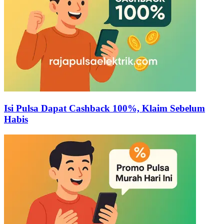
Isi Pulsa Dapat Cashback 100%, Klaim Sebelum
Habis