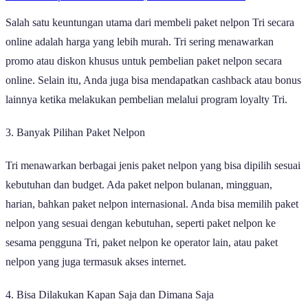
Salah satu keuntungan utama dari membeli paket nelpon Tri secara
online adalah harga yang lebih murah. Tri sering menawarkan
promo atau diskon khusus untuk pembelian paket nelpon secara
online. Selain itu, Anda juga bisa mendapatkan cashback atau bonus
lainnya ketika melakukan pembelian melalui program loyalty Tri.
3. Banyak Pilihan Paket Nelpon
Tri menawarkan berbagai jenis paket nelpon yang bisa dipilih sesuai
kebutuhan dan budget. Ada paket nelpon bulanan, mingguan,
harian, bahkan paket nelpon internasional. Anda bisa memilih paket
nelpon yang sesuai dengan kebutuhan, seperti paket nelpon ke
sesama pengguna Tri, paket nelpon ke operator lain, atau paket
nelpon yang juga termasuk akses internet.
4. Bisa Dilakukan Kapan Saja dan Dimana Saja