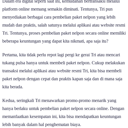
Dalam era digital seperti saat ini, kemudahan bertransaksi melalui
platform online memang semakin diminati. Tentunya, Tri pun
menyediakan berbagai cara pembelian paket nelpon yang lebih
mudah dan praktis, salah satunya melalui aplikasi atau website resmi
Tri. Tentunya, proses pembelian paket nelpon secara online memiliki
beberapa keuntungan yang dapat kita nikmati, apa saja itu?
Pertama, kita tidak perlu repot lagi pergi ke gerai Tri atau mencari
tukang pulsa hanya untuk membeli paket nelpon. Cukup melakukan
transaksi melalui aplikasi atau website resmi Tri, kita bisa membeli
paket nelpon dengan cepat dan praktis kapan saja dan di mana saja
kita berada.
Kedua, seringkali Tri menawarkan promo-promo menarik yang
hanya berlaku untuk pembelian paket nelpon secara online. Dengan
memanfaatkan kesempatan ini, kita bisa mendapatkan keuntungan
lebih banyak dalam hal penghematan biaya.