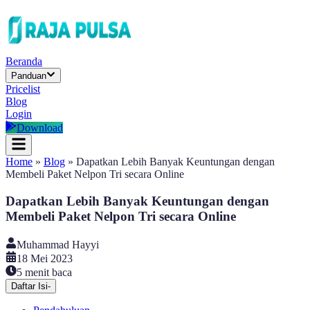
Beranda
Panduan
Pricelist
Blog
Login
Download
Home
»
Blog
»
Dapatkan Lebih Banyak Keuntungan dengan
Membeli Paket Nelpon Tri secara Online
Dapatkan Lebih Banyak Keuntungan dengan
Membeli Paket Nelpon Tri secara Online
Muhammad Hayyi
18 Mei 2023
5
menit baca
Daftar Isi
-