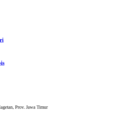
ri
is
agetan, Prov. Jawa Timur