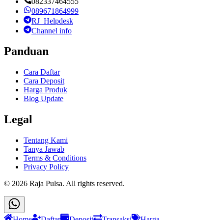
082337464555
089671864999
RJ_Helpdesk
Channel info
Panduan
Cara Daftar
Cara Deposit
Harga Produk
Blog Update
Legal
Tentang Kami
Tanya Jawab
Terms & Conditions
Privacy Policy
©
2026
Raja Pulsa
. All rights reserved.
Home
Daftar
Deposit
Transaksi
Harga