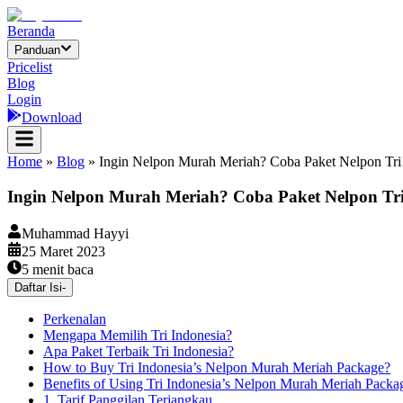
Beranda
Panduan
Pricelist
Blog
Login
Download
Home
»
Blog
»
Ingin Nelpon Murah Meriah? Coba Paket Nelpon Tri
Ingin Nelpon Murah Meriah? Coba Paket Nelpon Tri
Muhammad Hayyi
25 Maret 2023
5
menit baca
Daftar Isi
-
Perkenalan
Mengapa Memilih Tri Indonesia?
Apa Paket Terbaik Tri Indonesia?
How to Buy Tri Indonesia’s Nelpon Murah Meriah Package?
Benefits of Using Tri Indonesia’s Nelpon Murah Meriah Packa
1. Tarif Panggilan Terjangkau