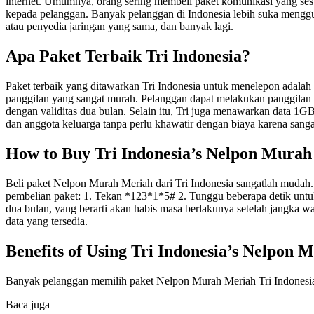
internet. Umumnya, orang sering membeli paket komunikasi yang ses
kepada pelanggan. Banyak pelanggan di Indonesia lebih suka mengguna
atau penyedia jaringan yang sama, dan banyak lagi.
Apa Paket Terbaik Tri Indonesia?
Paket terbaik yang ditawarkan Tri Indonesia untuk menelepon adalah
panggilan yang sangat murah. Pelanggan dapat melakukan panggilan 
dengan validitas dua bulan. Selain itu, Tri juga menawarkan data 
dan anggota keluarga tanpa perlu khawatir dengan biaya karena sanga
How to Buy Tri Indonesia’s Nelpon Mura
Beli paket Nelpon Murah Meriah dari Tri Indonesia sangatlah mudah
pembelian paket: 1. Tekan *123*1*5# 2. Tunggu beberapa detik untuk
dua bulan, yang berarti akan habis masa berlakunya setelah jangka 
data yang tersedia.
Benefits of Using Tri Indonesia’s Nelpon
Banyak pelanggan memilih paket Nelpon Murah Meriah Tri Indonesia 
Baca juga