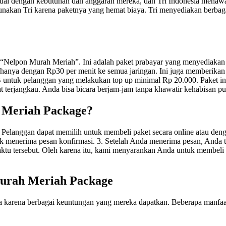
uai dengan kebutuhan dan anggaran mereka, dan Tri Indonesia menawa
kan Tri karena paketnya yang hemat biaya. Tri menyediakan berbagai la
 “Nelpon Murah Meriah”. Ini adalah paket prabayar yang menyediakan 
hanya dengan Rp30 per menit ke semua jaringan. Ini juga memberikan
1GB untuk pelanggan yang melakukan top up minimal Rp 20.000. Paket
t terjangkau. Anda bisa bicara berjam-jam tanpa khawatir kehabisan pu
h Meriah Package?
. Pelanggan dapat memilih untuk membeli paket secara online atau den
 menerima pesan konfirmasi. 3. Setelah Anda menerima pesan, Anda te
waktu tersebut. Oleh karena itu, kami menyarankan Anda untuk membel
 Murah Meriah Package
karena berbagai keuntungan yang mereka dapatkan. Beberapa manfaat t