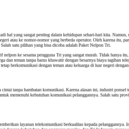
enjadi hal yang sangat penting dalam kehidupan sehari-hari kita. Nam
 negeri atau ke nomor-nomor yang berbeda operator. Oleh karena itu, 
ah satu pilihan yang bisa dicoba adalah Paket Nelpon Tri.
f nelpon ke sesama pengguna Tri yang sangat murah. Tidak hanya itu, t
a dan teman tanpa harus khawatir dengan besarnya biaya tagihan telep
 tetap berkomunikasi dengan teman atau keluarga di luar negeri dengan
 cintai tanpa hambatan komunikasi. Karena alasan ini, industri ponse
untuk memenuhi kebutuhan komunikasi pelanggannya. Salah satu provide
memberikan layanan telekomunikasi berkualitas kepada pelanggannya. In