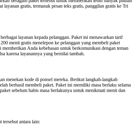
rkan beragam paket tersebut untuk memberikan lebih banyak pilihan
yanan gratis, termasuk pesan teks gratis, panggilan gratis ke Tri
berbagai layanan kepada pelanggan. Paket ini menawarkan tarif
 200 menit gratis menelepon ke pelanggan yang membeli paket
 ini memberikan Anda kebebasan untuk berkomunikasi dengan teman
lsa karena layanannya yang bernilai tambah.
gan menekan kode di ponsel mereka. Berikut langkah-langkah
lah berhasil membeli paket. Paket ini memiliki masa berlaku selama
i paket sebelum habis masa berlakunya untuk menikmati menit dan
ersebut antara lain: