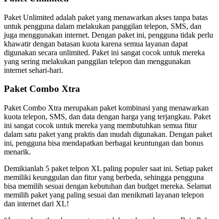
Paket Unlimited adalah paket yang menawarkan akses tanpa batas
untuk pengguna dalam melakukan panggilan telepon, SMS, dan
juga menggunakan internet. Dengan paket ini, pengguna tidak perlu
khawatir dengan batasan kuota karena semua layanan dapat
digunakan secara unlimited. Paket ini sangat cocok untuk mereka
yang sering melakukan panggilan telepon dan menggunakan
internet sehari-hari.
Paket Combo Xtra
Paket Combo Xtra merupakan paket kombinasi yang menawarkan
kuota telepon, SMS, dan data dengan harga yang terjangkau. Paket
ini sangat cocok untuk mereka yang membutuhkan semua fitur
dalam satu paket yang praktis dan mudah digunakan. Dengan paket
ini, pengguna bisa mendapatkan berbagai keuntungan dan bonus
menarik.
Demikianlah 5 paket telpon XL paling populer saat ini. Setiap paket
memiliki keunggulan dan fitur yang berbeda, sehingga pengguna
bisa memilih sesuai dengan kebutuhan dan budget mereka. Selamat
memilih paket yang paling sesuai dan menikmati layanan telepon
dan internet dari XL!