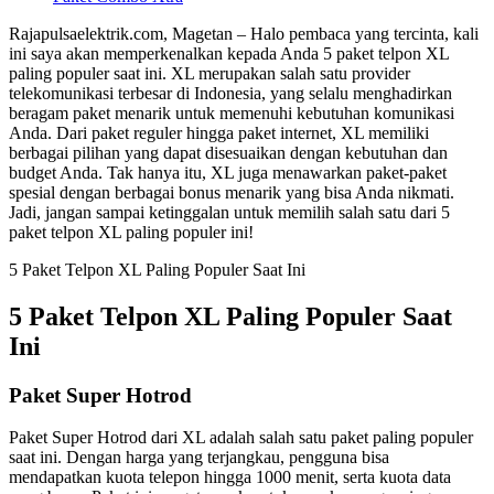
Rajapulsaelektrik.com, Magetan – Halo pembaca yang tercinta, kali
ini saya akan memperkenalkan kepada Anda 5 paket telpon XL
paling populer saat ini. XL merupakan salah satu provider
telekomunikasi terbesar di Indonesia, yang selalu menghadirkan
beragam paket menarik untuk memenuhi kebutuhan komunikasi
Anda. Dari paket reguler hingga paket internet, XL memiliki
berbagai pilihan yang dapat disesuaikan dengan kebutuhan dan
budget Anda. Tak hanya itu, XL juga menawarkan paket-paket
spesial dengan berbagai bonus menarik yang bisa Anda nikmati.
Jadi, jangan sampai ketinggalan untuk memilih salah satu dari 5
paket telpon XL paling populer ini!
5 Paket Telpon XL Paling Populer Saat Ini
5 Paket Telpon XL Paling Populer Saat
Ini
Paket Super Hotrod
Paket Super Hotrod dari XL adalah salah satu paket paling populer
saat ini. Dengan harga yang terjangkau, pengguna bisa
mendapatkan kuota telepon hingga 1000 menit, serta kuota data