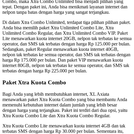
Combo, maka Xtra Combo Unlimited bisa menjadi pilihan yang
tepat. Dengan paket ini, Anda bisa menikmati layanan internet dan
nelpon tanpa batas dengan harga yang sangat terjangkau.
Di dalam Xtra Combo Unlimited, terdapat tiga pilihan pilihan paket.
Anda bisa memilih paket Xtra Unlimited Combo Lite, Xtra
Unlimited Combo Regular, dan Xtra Unlimited Combo VIP. Paket
Lite menawarkan kuota internet 20GB, nelpon tak terbatas ke semua
operator, dan SMS tak terbatas dengan harga Rp 125.000 per bulan.
Sedangkan, paket Regular menawarkan kuota internet 40GB,
nelpon tak terbatas ke semua operator, dan SMS tak terbatas dengan
harga Rp 175.000 per bulan. Dan paket VIP menawarkan kuota
internet 80GB, nelpon tak terbatas ke semua operator, dan SMS tak
terbatas dengan harga Rp 225.000 per bulan.
Paket Xtra Kuota Combo
Bagi Anda yang lebih membutuhkan internet, XL Axiata
menawarkan paket Xtra Kuota Combo yang bisa membantu Anda
memenuhi kebutuhan internet dalam jumlah yang lebih besar
dengan harga yang terjangkau. Paket ini terdiri dari dua opsi, yaitu
Xtra Kuota Combo Lite dan Xtra Kuota Combo Regular.
Xtra Kuota Combo Lite menawarkan kuota internet 4GB dan tak
terbatas SMS dengan harga Rp 30.000 per bulan. Sementara itu,