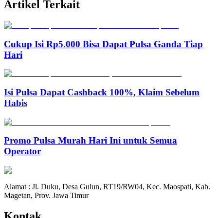
Artikel Terkait
Cukup Isi Rp5.000 Bisa Dapat Pulsa Ganda Tiap
Hari
Isi Pulsa Dapat Cashback 100%, Klaim Sebelum
Habis
Promo Pulsa Murah Hari Ini untuk Semua
Operator
Alamat : Jl. Duku, Desa Gulun, RT19/RW04, Kec. Maospati, Kab.
Magetan, Prov. Jawa Timur
Kontak