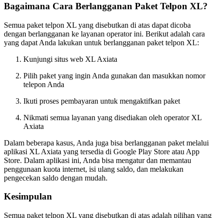
Bagaimana Cara Berlangganan Paket Telpon XL?
Semua paket telpon XL yang disebutkan di atas dapat dicoba
dengan berlangganan ke layanan operator ini. Berikut adalah cara
yang dapat Anda lakukan untuk berlangganan paket telpon XL:
Kunjungi situs web XL Axiata
Pilih paket yang ingin Anda gunakan dan masukkan nomor
telepon Anda
Ikuti proses pembayaran untuk mengaktifkan paket
Nikmati semua layanan yang disediakan oleh operator XL
Axiata
Dalam beberapa kasus, Anda juga bisa berlangganan paket melalui
aplikasi XL Axiata yang tersedia di Google Play Store atau App
Store. Dalam aplikasi ini, Anda bisa mengatur dan memantau
penggunaan kuota internet, isi ulang saldo, dan melakukan
pengecekan saldo dengan mudah.
Kesimpulan
Semua paket telpon XL yang disebutkan di atas adalah pilihan yang