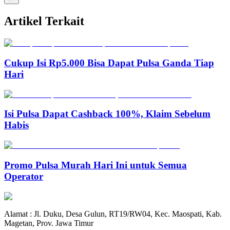
Artikel Terkait
Cukup Isi Rp5.000 Bisa Dapat Pulsa Ganda Tiap
Hari
Isi Pulsa Dapat Cashback 100%, Klaim Sebelum
Habis
Promo Pulsa Murah Hari Ini untuk Semua
Operator
Alamat : Jl. Duku, Desa Gulun, RT19/RW04, Kec. Maospati, Kab.
Magetan, Prov. Jawa Timur