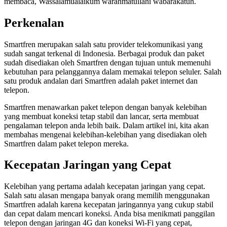
membaca, Wassalamualaikum warahmatullahi wabarakatuh.
Perkenalan
Smartfren merupakan salah satu provider telekomunikasi yang
sudah sangat terkenal di Indonesia. Berbagai produk dan paket
sudah disediakan oleh Smartfren dengan tujuan untuk memenuhi
kebutuhan para pelanggannya dalam memakai telepon seluler. Salah
satu produk andalan dari Smartfren adalah paket internet dan
telepon.
Smartfren menawarkan paket telepon dengan banyak kelebihan
yang membuat koneksi tetap stabil dan lancar, serta membuat
pengalaman telepon anda lebih baik. Dalam artikel ini, kita akan
membahas mengenai kelebihan-kelebihan yang disediakan oleh
Smartfren dalam paket telepon mereka.
Kecepatan Jaringan yang Cepat
Kelebihan yang pertama adalah kecepatan jaringan yang cepat.
Salah satu alasan mengapa banyak orang memilih menggunakan
Smartfren adalah karena kecepatan jaringannya yang cukup stabil
dan cepat dalam mencari koneksi. Anda bisa menikmati panggilan
telepon dengan jaringan 4G dan koneksi Wi-Fi yang cepat,