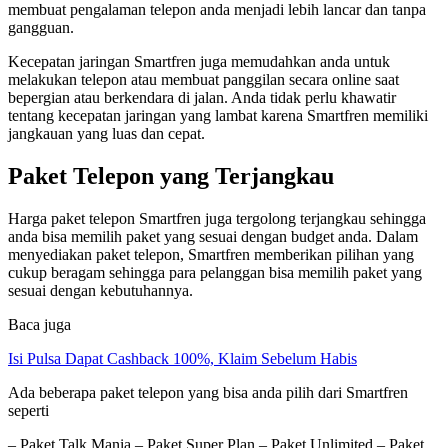
membuat pengalaman telepon anda menjadi lebih lancar dan tanpa
gangguan.
Kecepatan jaringan Smartfren juga memudahkan anda untuk
melakukan telepon atau membuat panggilan secara online saat
bepergian atau berkendara di jalan. Anda tidak perlu khawatir
tentang kecepatan jaringan yang lambat karena Smartfren memiliki
jangkauan yang luas dan cepat.
Paket Telepon yang Terjangkau
Harga paket telepon Smartfren juga tergolong terjangkau sehingga
anda bisa memilih paket yang sesuai dengan budget anda. Dalam
menyediakan paket telepon, Smartfren memberikan pilihan yang
cukup beragam sehingga para pelanggan bisa memilih paket yang
sesuai dengan kebutuhannya.
Baca juga
Isi Pulsa Dapat Cashback 100%, Klaim Sebelum Habis
Ada beberapa paket telepon yang bisa anda pilih dari Smartfren
seperti
– Paket Talk Mania – Paket Super Plan – Paket Unlimited – Paket