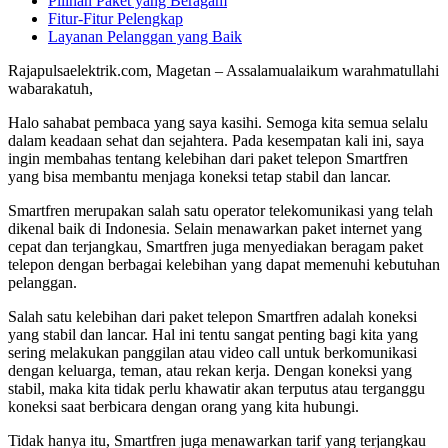
Pilihan Paket yang Beragam
Fitur-Fitur Pelengkap
Layanan Pelanggan yang Baik
Rajapulsaelektrik.com, Magetan – Assalamualaikum warahmatullahi
wabarakatuh,
Halo sahabat pembaca yang saya kasihi. Semoga kita semua selalu
dalam keadaan sehat dan sejahtera. Pada kesempatan kali ini, saya
ingin membahas tentang kelebihan dari paket telepon Smartfren
yang bisa membantu menjaga koneksi tetap stabil dan lancar.
Smartfren merupakan salah satu operator telekomunikasi yang telah
dikenal baik di Indonesia. Selain menawarkan paket internet yang
cepat dan terjangkau, Smartfren juga menyediakan beragam paket
telepon dengan berbagai kelebihan yang dapat memenuhi kebutuhan
pelanggan.
Salah satu kelebihan dari paket telepon Smartfren adalah koneksi
yang stabil dan lancar. Hal ini tentu sangat penting bagi kita yang
sering melakukan panggilan atau video call untuk berkomunikasi
dengan keluarga, teman, atau rekan kerja. Dengan koneksi yang
stabil, maka kita tidak perlu khawatir akan terputus atau terganggu
koneksi saat berbicara dengan orang yang kita hubungi.
Tidak hanya itu, Smartfren juga menawarkan tarif yang terjangkau